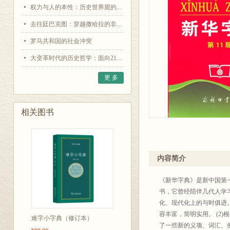
权力与人的本性：历史世界观的...
去往廷巴克图：穿越撒哈拉的非...
罗马共和国的社会冲突
大变革时代的历史哲学：面向21...
更 多
相关图书
内容简介
《新华字典》是新中国第
书，它曾经陪伴几代人学
化、现代化上的与时俱进。
容丰富，简明实用。 (2)
难字小字典（修订本）
了一些新的义项、词汇、例