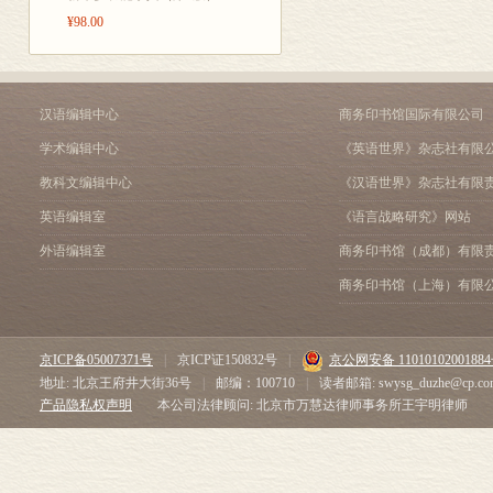
¥98.00
汉语编辑中心
商务印书馆国际有限公司
学术编辑中心
《英语世界》杂志社有限
教科文编辑中心
《汉语世界》杂志社有限
英语编辑室
《语言战略研究》网站
外语编辑室
商务印书馆（成都）有限
商务印书馆（上海）有限
京ICP备05007371号
|
京ICP证150832号
|
京公网安备 1101010200188
地址: 北京王府井大街36号
|
邮编：100710
|
读者邮箱: swysg_duzhe@cp.co
产品隐私权声明
本公司法律顾问: 北京市万慧达律师事务所王宇明律师