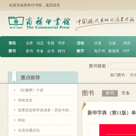
欢迎光临商务印书馆，
返回首页
资讯
︱
业界
动态
专题
书评
活动
︱
沙龙
公益
培训
图书
︱
新书
常备
丛书
辑刊
数字
︱
电子书
数据库
APP
图书搜索：
热门图书：
辞
《红楼梦》十讲
图书
新书
常备
布哈拉史
世界历史哲学讲演录：历史中的...
新华字典（第11版）
利论
企业合规总论