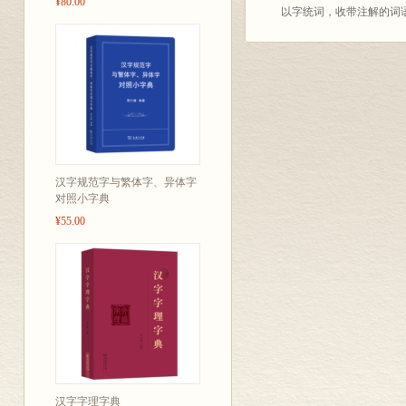
¥80.00
以字统词，收带注解的词语
用字为主。 (6)根据专
500多个。
汉字规范字与繁体字、异体字
对照小字典
¥55.00
汉字字理字典