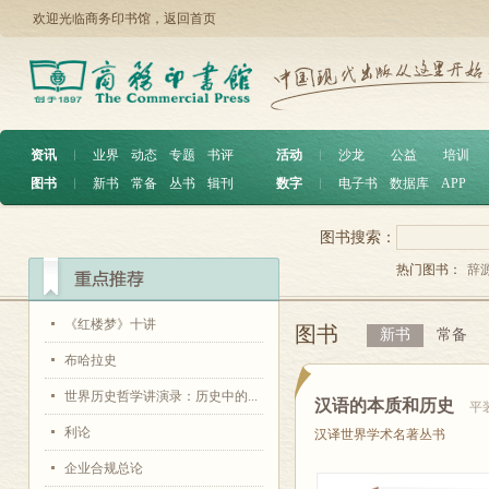
欢迎光临商务印书馆，
返回首页
资讯
︱
业界
动态
专题
书评
活动
︱
沙龙
公益
培训
图书
︱
新书
常备
丛书
辑刊
数字
︱
电子书
数据库
APP
图书搜索：
热门图书：
辞
《红楼梦》十讲
图书
新书
常备
布哈拉史
世界历史哲学讲演录：历史中的...
汉语的本质和历史
平
利论
汉译世界学术名著丛书
企业合规总论