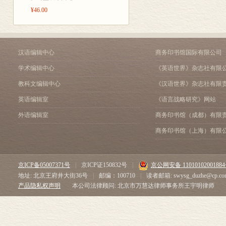
¥46.00
汉语编辑中心
商务印书馆国际有限公司
学术编辑中心
《英语世界》杂志社有限
教科文编辑中心
《汉语世界》杂志社有限
英语编辑室
《语言战略研究》网站
外语编辑室
商务印书馆（成都）有限
商务印书馆（上海）有限
京ICP备05007371号
|
京ICP证150832号
|
京公网安备 1101010200188
地址: 北京王府井大街36号
|
邮编：100710
|
读者邮箱: swysg_duzhe@cp.co
产品隐私权声明
本公司法律顾问: 北京市万慧达律师事务所王宇明律师