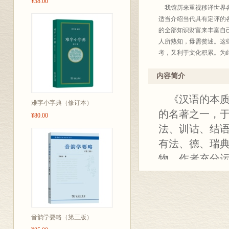
¥38.00
我馆历来重视移译世界各
适当介绍当代具有定评的
的全部知识财富来丰富自
人所熟知，毋需赘述。这
考，又利于文化积累。为此
年底出版至四百种。今后
也不完全统一，凡是原来
内容简介
度去研读这些著作，汲取
《汉语的本质
译界给我们批评、建议，
难字小字典（修订本）
的名著之一，于
¥80.00
商务
法、训诂、结
20
有法、德、瑞
物。作者充分
例精当、深入
音韵学要略（第三版）