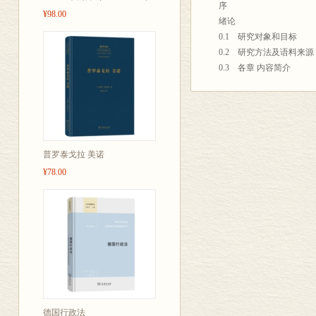
序
¥98.00
绪论
0.1 研究对象和目标
0.2 研究方法及语料来源
0.3 各章 内容简介
第一章 研究概述
1.1 问题的提出
1.2 两种研究思路
1.2.1 韵律影响
1.2.2 句法语义制约
普罗泰戈拉 美诺
1.3 小结
¥78.00
第二章 关联标记模式与单
2.1 关联标记模式
2.2 音节组合的独立性
2.2.1 音节组合的独立性
2.2.2 单双音节组合中
2.3 句法结构的松紧度考
2.3.1 已有的研究及其局
2.3.2 我们的标准：语法
2.3.3 从连读变调看各
德国行政法