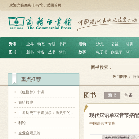
欢迎光临商务印书馆，
返回首页
资讯
︱
业界
动态
专题
书评
活动
︱
沙龙
公益
培训
图书
︱
新书
常备
丛书
辑刊
数字
︱
电子书
数据库
APP
图书搜索：
热门图书：
辞
《红楼梦》十讲
图书
新书
常备
布哈拉史
世界历史哲学讲演录：历史中的...
现代汉语单双音节搭
利论
中国语言学文库
企业合规总论