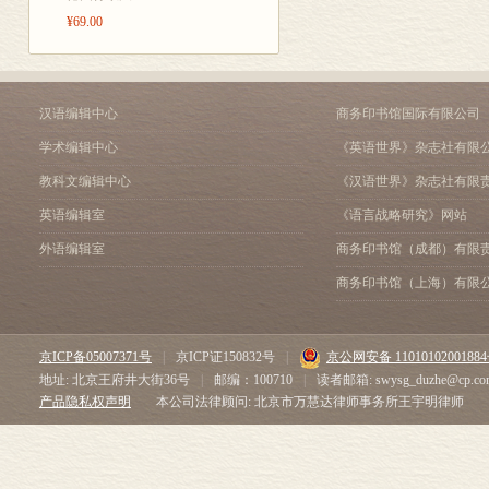
2.3.4 余论
¥69.00
2.4 单双音节搭配的关
2.4.1 单双音节搭配的
2.4.2 模式形成的象似性
2.4.3 其他因素对单双
汉语编辑中心
商务印书馆国际有限公司
2.5 小结
第三章 述宾结构的单双音
学术编辑中心
《英语世界》杂志社有限
3.1 述宾结构单双音节
教科文编辑中心
《汉语世界》杂志社有限
3.2 已有的研究
英语编辑室
《语言战略研究》网站
3.2.1 陆丙甫、端木三
3.2.2 冯胜利的左向造语
外语编辑室
商务印书馆（成都）有限
3.2.3 王洪君的句法语义
商务印书馆（上海）有限
3.2.4 王灿龙的认知解释
3.2.5 吴为善的松紧匹配
3.3 述宾单双音节搭配
京ICP备05007371号
|
京ICP证150832号
|
京公网安备 1101010200188
3.3.1 无标记项vs有标记
地址: 北京王府井大街36号
|
邮编：100710
|
读者邮箱: swysg_duzhe@cp.co
3.3.2 结构因素的影响
产品隐私权声明
本公司法律顾问: 北京市万慧达律师事务所王宇明律师
3.3.3 语义因素的影响
3.3.4 词类词长与单双
3.4 小结
第四章 定中偏正的单双