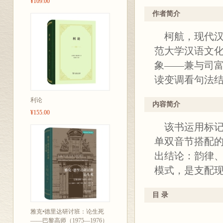
¥109.00
作者简介
柯航，现代汉
范大学汉语文
象——兼与司富
读变调看句法
利论
内容简介
¥155.00
该书运用标记
单双音节搭配
出结论：韵律
模式，是支配
目 录
雅克•德里达研讨班：论生死
——巴黎高师（1975—1976）