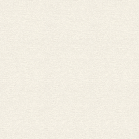
第六章 单音节定语移位问
6.1 “汉语大词典”与“大
6.2 “黑皮革沙发”和“皮
6.3 “甜红豆粥”和“红豆甜
6.4 “大黑色圆形电脑桌”
6.5 “北四川路”与“四川北
6.6 小结
第七章 余论：本体隐喻与
7.1 重叠式中的1+2式和2
7.2 本体隐喻
结语
参考文献
后记
专家评审意见
专家评审意见