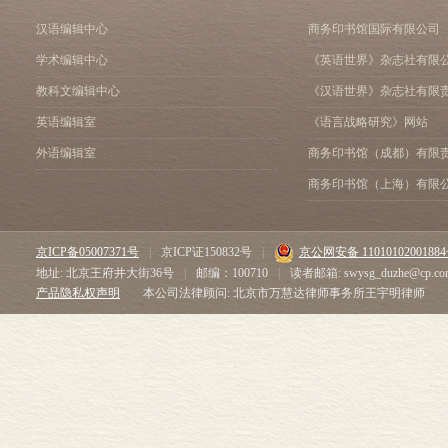
汉语编辑中心
商务印书馆国际有限公司
学术编辑中心
《英语世界》杂志社有限
教科文编辑中心
《汉语世界》杂志社有限
英语编辑室
《语言战略研究》网站
外语编辑室
商务印书馆（成都）有限
商务印书馆（上海）有限
京ICP备05007371号
|
京ICP证150832号
|
京公网安备 1101010200188
地址: 北京王府井大街36号
|
邮编：100710
|
读者邮箱: swysg_duzhe@cp.co
产品隐私权声明
本公司法律顾问: 北京市万慧达律师事务所王宇明律师