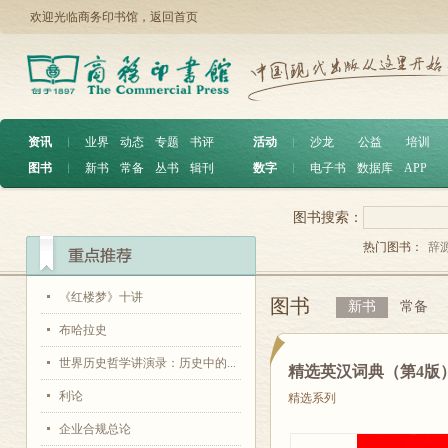
欢迎光临商务印书馆，
返回首页
资讯
︱
业界
动态
专题
书评
活动
︱
沙龙
公益
培训
图书
︱
新书
常备
丛书
辑刊
数字
︱
电子书
数据库
APP
图书搜索：
热门图书：
辞
《红楼梦》十讲
图书
新书
常备
布哈拉史
世界历史哲学讲演录：历史中的...
精选英汉词典（第4版
利论
精选系列
企业合规总论