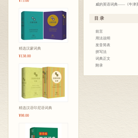
¥75.00
威的英语词典——《牛津英语大
目 录
前言
用法说明
发音简表
精选汉蒙词典
拼写法
¥138.00
词典正文
附录
精选汉语印尼语词典
¥98.00