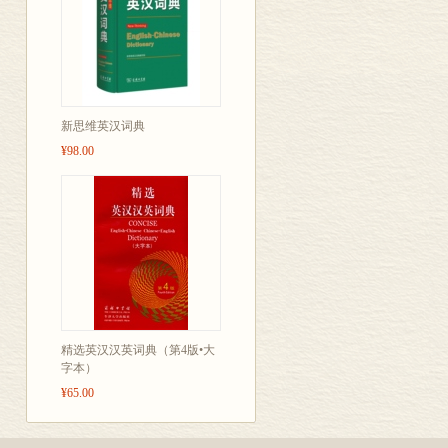
新思维英汉词典
¥98.00
精选英汉汉英词典（第4版•大
字本）
¥65.00