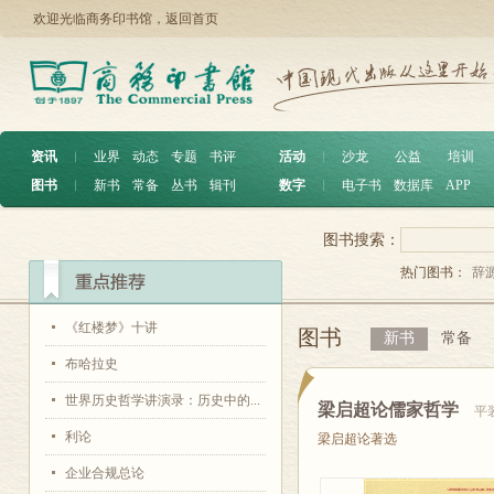
欢迎光临商务印书馆，
返回首页
资讯
︱
业界
动态
专题
书评
活动
︱
沙龙
公益
培训
图书
︱
新书
常备
丛书
辑刊
数字
︱
电子书
数据库
APP
图书搜索：
热门图书：
辞
《红楼梦》十讲
图书
新书
常备
布哈拉史
世界历史哲学讲演录：历史中的...
梁启超论儒家哲学
平
利论
梁启超论著选
企业合规总论