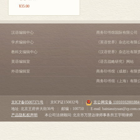
¥35.00
汉语编辑中心
商务印书馆国际有限公司
学术编辑中心
《英语世界》杂志社有限
教科文编辑中心
《汉语世界》杂志社有限
英语编辑室
《语言战略研究》网站
外语编辑室
商务印书馆（成都）有限
商务印书馆（上海）有限
京ICP备05007371号
|
京ICP证150832号
|
京公网安备 1101010200188
地址: 北京王府井大街36号
|
邮编：100710
|
E-mail: bainianziyuan@cp.com.c
产品隐私权声明
本公司法律顾问: 北京市万慧达律师事务所王宇明律师