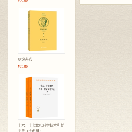
¥56.00
欧悌弗戎
¥75.00
十六、十七世纪科学技术和哲
学史（全两册）