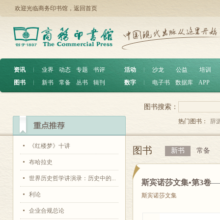
欢迎光临商务印书馆，
返回首页
资讯
︱
业界
动态
专题
书评
活动
︱
沙龙
公益
培训
图书
︱
新书
常备
丛书
辑刊
数字
︱
电子书
数据库
APP
图书搜索：
热门图书：
辞
《红楼梦》十讲
图书
新书
常备
布哈拉史
世界历史哲学讲演录：历史中的...
斯宾诺莎文集•第3卷
—
利论
斯宾诺莎文集
企业合规总论