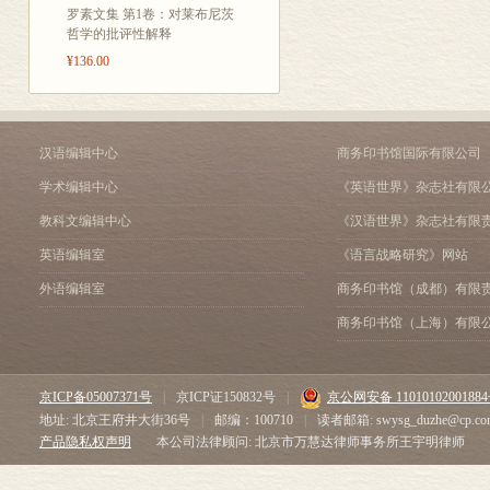
罗素文集 第1卷：对莱布尼茨
哲学的批评性解释
¥136.00
汉语编辑中心
商务印书馆国际有限公司
学术编辑中心
《英语世界》杂志社有限
教科文编辑中心
《汉语世界》杂志社有限
英语编辑室
《语言战略研究》网站
外语编辑室
商务印书馆（成都）有限
商务印书馆（上海）有限
京ICP备05007371号
|
京ICP证150832号
|
京公网安备 1101010200188
地址: 北京王府井大街36号
|
邮编：100710
|
读者邮箱: swysg_duzhe@cp.co
产品隐私权声明
本公司法律顾问: 北京市万慧达律师事务所王宇明律师