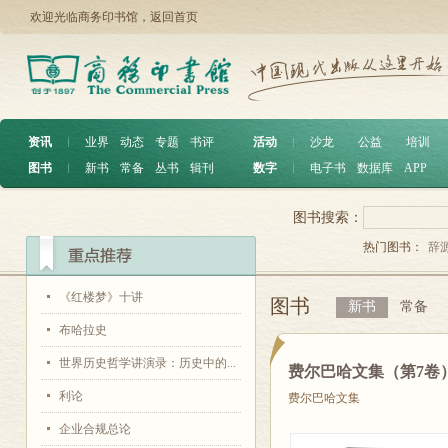
欢迎光临商务印书馆，
返回首页
资讯
︱
业界
动态
专题
书评
活动
︱
沙龙
公益
培训
图书
︱
新书
常备
丛书
辑刊
数字
︱
电子书
数据库
APP
图书搜索：
热门图书：
辞
《红楼梦》十讲
图书
新书
常备
布哈拉史
世界历史哲学讲演录：历史中的...
费尔巴哈文集（第7卷
利论
费尔巴哈文集
企业合规总论