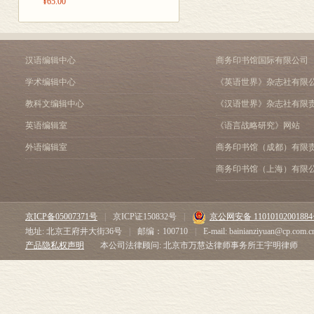
¥65.00
汉语编辑中心
商务印书馆国际有限公司
学术编辑中心
《英语世界》杂志社有限
教科文编辑中心
《汉语世界》杂志社有限
英语编辑室
《语言战略研究》网站
外语编辑室
商务印书馆（成都）有限
商务印书馆（上海）有限
京ICP备05007371号
|
京ICP证150832号
|
京公网安备 1101010200188
地址: 北京王府井大街36号
|
邮编：100710
|
E-mail: bainianziyuan@cp.com.c
产品隐私权声明
本公司法律顾问: 北京市万慧达律师事务所王宇明律师