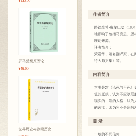
¥155.00
作者简介
路德维希•费尔巴哈（18
地影响了包括马克思、恩
理论来源。
译者简介：
荣震华，著名翻译家，在
特大师文集》等。
罗马盛衰原因论
¥46.00
内容简介
本书是对《论死与不死》
值的贬损，认为不应该屈
现实的、活的人格，认为人
的亵渎，因为它不是宗教
目 录
世界历史与救赎历史
一般的不死信仰