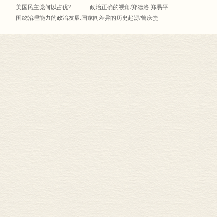
美国民主党何以占优? ———政治正确的视角/郑德洛 郑易平
围绕治理能力的政治发展:国家间差异的历史起源/曾庆捷
历史遗产与霸权政党型国家的韧性——基于14个非洲国家的定性比较分析/曾 扬
竞争性威权主义政体形成的政党政治学分析:以撒哈拉以南非洲为例/杜 力
日本共产党的未来社会观/门小军
政治转型路径探究——基于转型时期执政党与国家关系视角/韩燕红
当代西方民主治理困境的比较分析/漆程成
是敌或友? ——试析民粹主义与自由民主制的关系/周 超
英国后“脱欧”时代的现实困境与发展趋势:北爱政治体制的分析视角/栗潇远
中国比较政治学研究报告(2020)/周幼平 张莲英