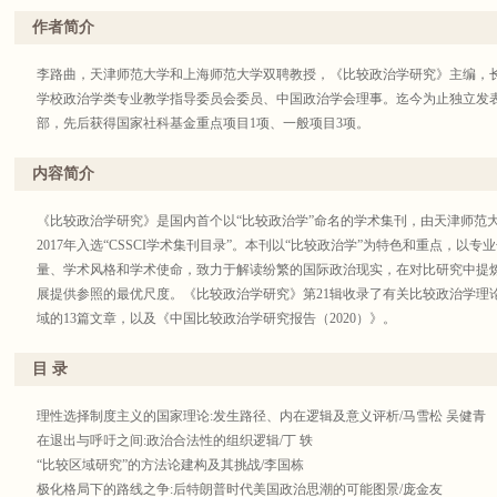
作者简介
李路曲，天津师范大学和上海师范大学双聘教授，《比较政治学研究》主编，
学校政治学类专业教学指导委员会委员、中国政治学会理事。迄今为止独立发表学
部，先后获得国家社科基金重点项目1项、一般项目3项。
内容简介
《比较政治学研究》是国内首个以“比较政治学”命名的学术集刊，由天津师范
2017年入选“CSSCI学术集刊目录”。本刊以“比较政治学”为特色和重点，以
量、学术风格和学术使命，致力于解读纷繁的国际政治现实，在对比研究中提
展提供参照的最优尺度。《比较政治学研究》第21辑收录了有关比较政治学理
域的13篇文章，以及《中国比较政治学研究报告（2020）》。
目 录
理性选择制度主义的国家理论:发生路径、内在逻辑及意义评析/马雪松 吴健青
在退出与呼吁之间:政治合法性的组织逻辑/丁 轶
“比较区域研究”的方法论建构及其挑战/李国栋
极化格局下的路线之争:后特朗普时代美国政治思潮的可能图景/庞金友