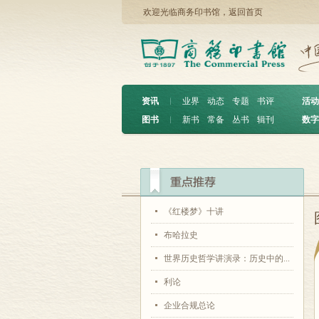
欢迎光临商务印书馆，
返回首页
资讯
︱
业界
动态
专题
书评
活动
图书
︱
新书
常备
丛书
辑刊
数字
《红楼梦》十讲
布哈拉史
世界历史哲学讲演录：历史中的...
利论
企业合规总论