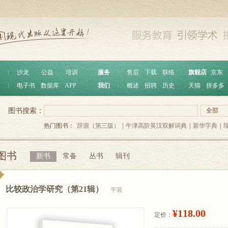
︱
沙龙
公益
培训
服务
︱
售后
下载
联络
旗舰店
京东
︱
电子书
数据库
APP
我们
︱
概述
招聘
历史
天猫
拼多多
图书搜索：
全部
热门图书：
辞源（第三版）
|
牛津高阶英汉双解词典
|
新华字典
|
图书
新书
常备
丛书
辑刊
比较政治学研究（第21辑）
平装
¥118.00
定价：