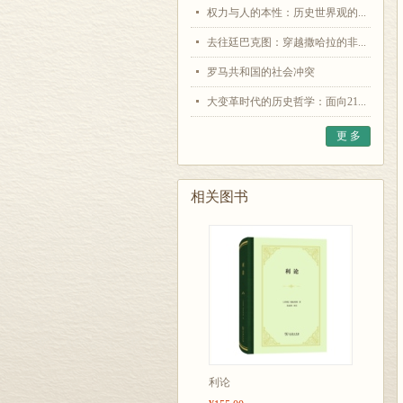
权力与人的本性：历史世界观的...
去往廷巴克图：穿越撒哈拉的非...
罗马共和国的社会冲突
大变革时代的历史哲学：面向21...
更 多
相关图书
利论