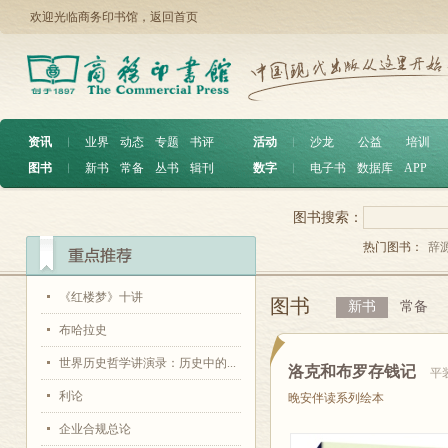
欢迎光临商务印书馆，
返回首页
资讯
︱
业界
动态
专题
书评
活动
︱
沙龙
公益
培训
图书
︱
新书
常备
丛书
辑刊
数字
︱
电子书
数据库
APP
图书搜索：
热门图书：
辞
《红楼梦》十讲
图书
新书
常备
布哈拉史
世界历史哲学讲演录：历史中的...
洛克和布罗存钱记
平
利论
晚安伴读系列绘本
企业合规总论