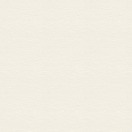
嘲笑她：“世上
回家了！艾丽
雪开始融化，
5
、《小伊赚钱
创业能让我们
智慧，付出汗
小伊超级想要一
美金。可是小伊
伊需要钱去做
己的钱，延迟
在稍后得到更
6
、《有了新宝
要有弟弟或妹
新的宝宝即将
讲述了即将迎