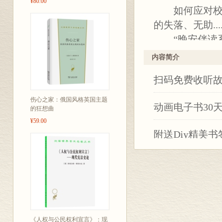
¥80.00
如何应对校园
的失落、无助....
“晚安伴读系
伴读滋养关爱
内容简介
扫码免费收听
伤心之家：俄国风格英国主题
动画电子书30
的狂想曲
¥59.00
附送Diy精美书
“晚安伴读系列
5-10岁的孩
题，为孩子讲
每本书都将提
《人权与公民权利宣言》：现