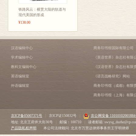
钱。为了让他们
铁路风云：横贯大陆的轨道与
周的时间，两
现代美国的形成
是“利息”，什
¥138.00
钱，提高孩子
3
、《提奥的小
为什么悲伤总
汉语编辑中心
商务印书馆国际有限公司
你的小情绪！
学术编辑中心
《英语世界》杂志社有限
小男孩提奥通过
教科文编辑中心
《汉语世界》杂志社有限
心情，嫉妒、
英语编辑室
《语言战略研究》网站
者认识和表达
外语编辑室
商务印书馆（成都）有限
情绪表达。
商务印书馆（上海）有限
4
、《汪汪四季
一件注定无法
京ICP备05007371号
|
京ICP证150832号
|
京公网安备 1101010200188
吧。
地址: 北京王府井大街36号
|
邮编：100710
|
读者邮箱: swysg_duzhe@cp.co
小艾丽想要一
产品隐私权声明
本公司法律顾问: 北京市万慧达律师事务所王宇明律师
发挥她的想象