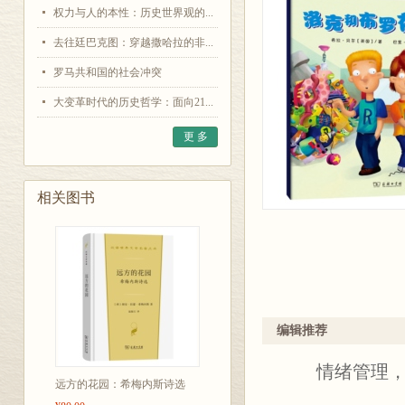
权力与人的本性：历史世界观的...
去往廷巴克图：穿越撒哈拉的非...
罗马共和国的社会冲突
大变革时代的历史哲学：面向21...
更 多
相关图书
编辑推荐
情绪管理，财
远方的花园：希梅内斯诗选