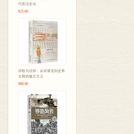
代宪法史论
以趣味故事的
¥25.00
有“伴读指导”
议。
分册介绍：
1
、《不要欺负
如何面对校园
故事讲述了罗
故事以其独特
诗歌与压抑：从布莱克到史蒂
遭遇欺凌的时
文斯的修正主义
¥88.00
当冲突产生，
弄他人是不允
重得多。
2
、《洛克和布
零花钱要马上花
洛克和布罗两