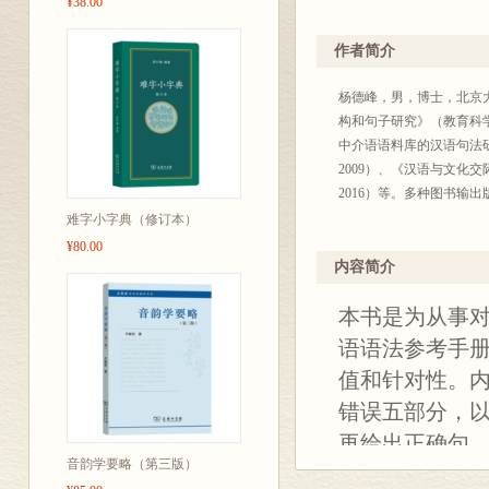
¥38.00
作者简介
杨德峰，男，博士，北京
构和句子研究》（教育科学
中介语语料库的汉语句法研
2009）、《汉语与文化
2016）等。多种图书输
难字小字典（修订本）
¥80.00
内容简介
本书是为从事
语语法参考手
值和针对性。
错误五部分，
再给出正确句，
音韵学要略（第三版）
语法点做正面