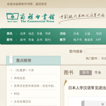
欢迎光临商务印书馆，
返回首页
资讯
︱
业界
动态
专题
书评
活动
︱
沙龙
公益
培训
图书
︱
新书
常备
丛书
辑刊
数字
︱
电子书
数据库
APP
图书搜索：
热门图书：
辞
《红楼梦》十讲
图书
新书
常备
布哈拉史
世界历史哲学讲演录：历史中的...
日本人学汉语常见语
利论
企业合规总论