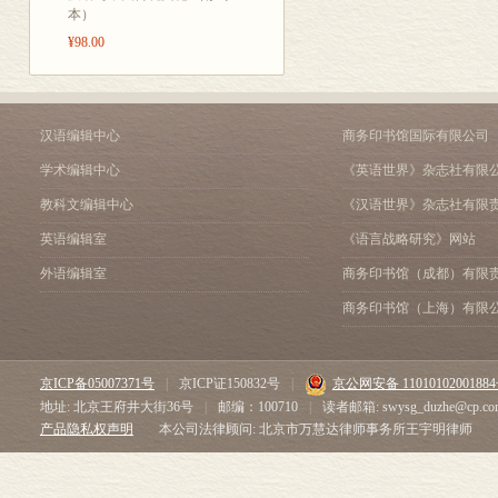
本）
¥98.00
汉语编辑中心
商务印书馆国际有限公司
学术编辑中心
《英语世界》杂志社有限
教科文编辑中心
《汉语世界》杂志社有限
英语编辑室
《语言战略研究》网站
外语编辑室
商务印书馆（成都）有限
商务印书馆（上海）有限
京ICP备05007371号
|
京ICP证150832号
|
京公网安备 1101010200188
地址: 北京王府井大街36号
|
邮编：100710
|
读者邮箱: swysg_duzhe@cp.co
产品隐私权声明
本公司法律顾问: 北京市万慧达律师事务所王宇明律师