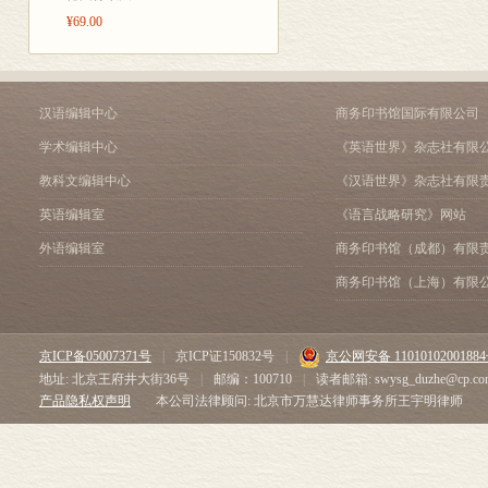
¥69.00
汉语编辑中心
商务印书馆国际有限公司
学术编辑中心
《英语世界》杂志社有限
教科文编辑中心
《汉语世界》杂志社有限
英语编辑室
《语言战略研究》网站
外语编辑室
商务印书馆（成都）有限
商务印书馆（上海）有限
京ICP备05007371号
|
京ICP证150832号
|
京公网安备 1101010200188
地址: 北京王府井大街36号
|
邮编：100710
|
读者邮箱: swysg_duzhe@cp.co
产品隐私权声明
本公司法律顾问: 北京市万慧达律师事务所王宇明律师