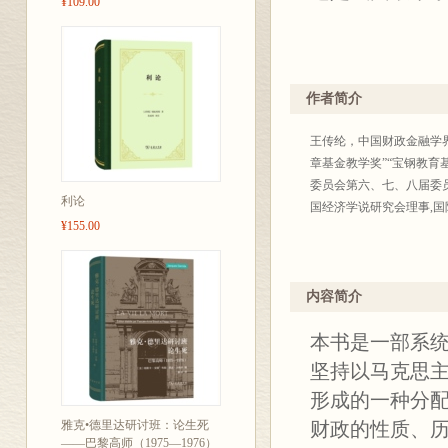
¥109.00
作者简介
王传纶，中国财政金融学
章基金教学奖”“宝钢教
委员会第六、七、八届委
利论
国经济学说研究会理事,
¥155.00
内容简介
本书是一部系
坚持以马克思主
形成的一种分配
雅克•德里达研讨班：论生死
财政的性质、
——巴黎高师（1975—1976）