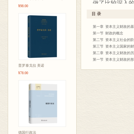
做了比较深入
¥98.00
畴——财政支
目 录
明。
第一章 资本主义财政的
本书可作为高
第一节 财政的概念
者、政府部门
第二节 资本主义社会的
第三节 资本主义国家的
第二章 资本主义财政的
第一节 资本主义财政的
普罗泰戈拉 美诺
……
第三章 资本主义国家的
¥78.00
第四章 资本主义国家的
第五章 资本主义国家对
第六章 资本主义国家对
第七章 资本主义国家信
第八章 资本主义国家的
附记
德国行政法