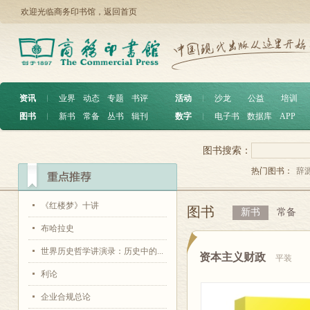
欢迎光临商务印书馆，
返回首页
资讯
︱
业界
动态
专题
书评
活动
︱
沙龙
公益
培训
图书
︱
新书
常备
丛书
辑刊
数字
︱
电子书
数据库
APP
图书搜索：
热门图书：
辞
《红楼梦》十讲
图书
新书
常备
布哈拉史
世界历史哲学讲演录：历史中的...
资本主义财政
平装
利论
企业合规总论