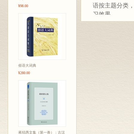
语按主题分类
¥98.00
习效果。
本词典的15
纲》划分，涉及
生活场景，使学
条，在图中相
汇选择上兼顾
结果，涵盖社
俗语大词典
¥280.00
外，还收录大
引，中文索引
本词典具有
一、收录的词
顾西方文化元
二、兼顾中国
国人生活紧密
蒋绍愚文集（第一卷）：古汉