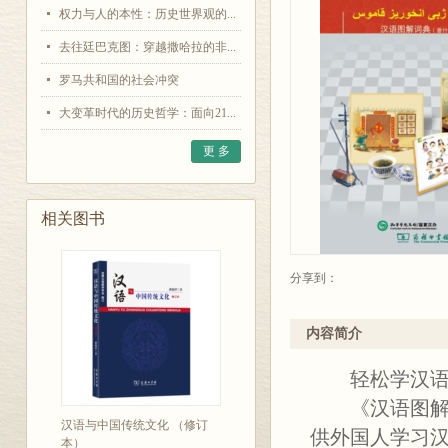
权力与人的本性：历史世界观的...
去往廷巴克图：穿越撒哈拉的非...
罗马共和国的社会冲突
大变革时代的历史哲学：面向21...
更 多
相关图书
分享到：
内容简介
轻松学汉
《汉语图解词
汉语与中国传统文化 （修订
供外国人学习
本）