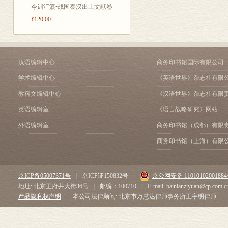
今训汇纂•战国秦汉出土文献卷
¥120.00
汉语编辑中心
商务印书馆国际有限公司
学术编辑中心
《英语世界》杂志社有限
教科文编辑中心
《汉语世界》杂志社有限
英语编辑室
《语言战略研究》网站
外语编辑室
商务印书馆（成都）有限
商务印书馆（上海）有限
京ICP备05007371号
|
京ICP证150832号
|
京公网安备 1101010200188
地址: 北京王府井大街36号
|
邮编：100710
|
E-mail: bainianziyuan@cp.com.c
产品隐私权声明
本公司法律顾问: 北京市万慧达律师事务所王宇明律师