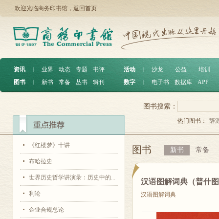
欢迎光临商务印书馆，
返回首页
资讯
︱
业界
动态
专题
书评
活动
︱
沙龙
公益
培训
图书
︱
新书
常备
丛书
辑刊
数字
︱
电子书
数据库
APP
图书搜索：
热门图书：
辞
《红楼梦》十讲
图书
新书
常备
布哈拉史
世界历史哲学讲演录：历史中的...
汉语图解词典（普什
利论
汉语图解词典
企业合规总论