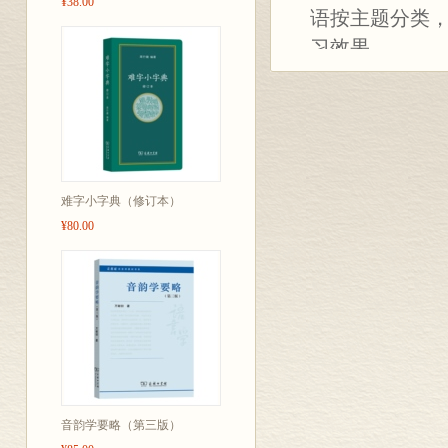
¥38.00
语按主题分类
习效果。
本词典的15
纲》划分，涉及
生活场景，使学
条，在图中相
汇选择上兼顾
难字小字典（修订本）
结果，涵盖社
¥80.00
外，还收录大
引，中文索引
本词典具有
一、收录的词
顾西方文化元
二、兼顾中国
国人生活紧密
音韵学要略（第三版）