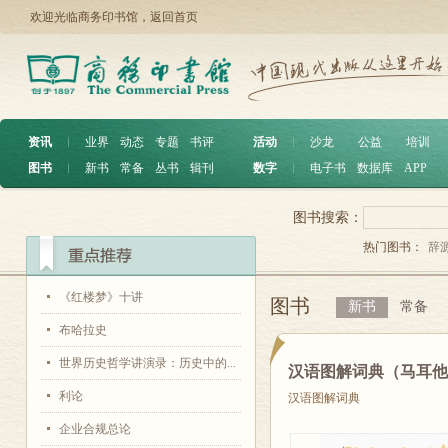
欢迎光临商务印书馆，
返回首页
资讯
︱
业界
动态
专题
书评
活动
︱
沙龙
公益
培训
图书
︱
新书
常备
丛书
辑刊
数字
︱
电子书
数据库
APP
图书搜索：
热门图书：
辞
《红楼梦》十讲
图书
新书
常备
布哈拉史
世界历史哲学讲演录：历史中的...
汉语图解词典（马耳
利论
汉语图解词典
企业合规总论