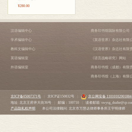
¥280.00
汉语编辑中心
商务印书馆国际有限公司
学术编辑中心
《英语世界》杂志社有限
教科文编辑中心
《汉语世界》杂志社有限
英语编辑室
《语言战略研究》网站
外语编辑室
商务印书馆（成都）有限
商务印书馆（上海）有限
京ICP备05007371号
|
京ICP证150832号
|
京公网安备 1101010200188
地址: 北京王府井大街36号
|
邮编：100710
|
读者邮箱: swysg_duzhe@cp.co
产品隐私权声明
本公司法律顾问: 北京市万慧达律师事务所王宇明律师