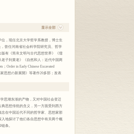
显示全部
士学位，现任北京大学哲学系教授，博士生
长，曾任河南省社会科学院研究员、哲学
出版有《简帛文明与古代思想世界》《儒
从老子到黄老》《自然和人：近代中国两
rder in Early Chinese Excavated
文献からみる初期道家思想の新展開》等著作20多部；发表
新知论丛”《新哲学》《中国儒学》《老子
科学思潮东渐的产物，又对中国社会变迁
古典思想传统的含义，另一方面受到西方
概念在中国近代不同的哲学家、思想家那
深入地探讨了他们各自思想中有关两个概
和链条。