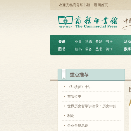
欢迎光临商务印书馆，
返回首页
资讯
︱
业界
动态
专题
书评
活动
图书
︱
新书
常备
丛书
辑刊
数字
《红楼梦》十讲
布哈拉史
世界历史哲学讲演录：历史中的...
利论
企业合规总论