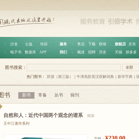
︱
沙龙
公益
培训
服务
︱
售后
下载
联络
旗舰店
京东
︱
电子书
数据库
APP
我们
︱
概述
招聘
历史
天猫
拼多多
图书搜索：
全部
热门图书：
辞源（第三版）
|
牛津高阶英汉双解词典
|
新华字典
|
图书
新书
常备
丛书
辑刊
自然和人：近代中国两个观念的谱系
精装
王中江著作系列
¥230.00
定价：