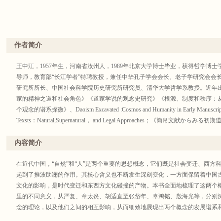
作者简介
王中江，1957年生，河南省汝州人，1989年北京大学博士毕业，获得哲学博
导师，教育部“长江学者”特聘教授，兼任中华孔子学会会长、老子学研究会会
研究所所长、中国社会科学院历史研究所研究员、清华大学哲学系教授。近年
家的精神之道和社会角色》《道家学说的观念史研究》《根源、制度和秩序：
个观念的谱系探微》、Daoism Excavated :Cosmos and Humanity in Early Manuscripts；O
Texsts：Natural,Supernatural， and Legal Approaches；《簡帛
学术专题论文180多篇；主编有“中国哲学前沿丛书”“出土文献与早期中国思想
学集刊》等。
内容简介
在近代中国，“自然”和“人”是两个重要的思想概念，它们既是社会变迁、西方
起到了推波助澜的作用。其核心含义也不断发生深刻变化，一方面保留着中国
文化的影响，是时代变迁和东西方文化碰撞的产物。本书全面地梳理了这两个
里的不同意义，从严复、章太炎、胡适直至张岱年、辜鸿铭、殷海光等，分别
念的理论，以及他们之间的相互影响，从而细致地展现出两个概念的发展谱系