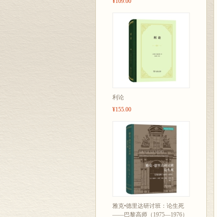
¥109.00
利论
¥155.00
雅克•德里达研讨班：论生死
——巴黎高师（1975—1976）