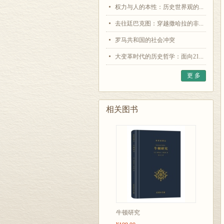
权力与人的本性：历史世界观的...
去往廷巴克图：穿越撒哈拉的非...
罗马共和国的社会冲突
大变革时代的历史哲学：面向21...
更 多
相关图书
牛顿研究