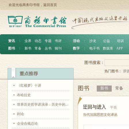
欢迎光临商务印书馆，
返回首页
资讯
︱
业界
动态
专题
书评
活动
︱
沙龙
公益
培训
图书
︱
新书
常备
丛书
辑刊
数字
︱
电子书
数据库
APP
图书搜索：
热门图书：
辞
《红楼梦》十讲
图书
新书
常备
布哈拉史
世界历史哲学讲演录：历史中的...
迂回与进入
平装
利论
当代法国思想文化译丛
企业合规总论