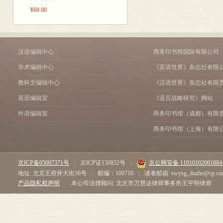
¥69.00
汉语编辑中心
商务印书馆国际有限公司
学术编辑中心
《英语世界》杂志社有限
教科文编辑中心
《汉语世界》杂志社有限
英语编辑室
《语言战略研究》网站
外语编辑室
商务印书馆（成都）有限
商务印书馆（上海）有限
京ICP备05007371号
|
京ICP证150832号
|
京公网安备 1101010200188
地址: 北京王府井大街36号
|
邮编：100710
|
读者邮箱: swysg_duzhe@cp.co
产品隐私权声明
本公司法律顾问: 北京市万慧达律师事务所王宇明律师