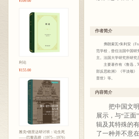
¥109.00
作者简介
弗朗索瓦•朱利安（Fran
范学校，曾任法国中国研究
主。法国大学研究所研究
利论
主要著作有《鲁迅，写作
¥155.00
部反思欧洲》《平淡颂》《
普世》等。
译者简介：杜小真（194
北京大学哲学系教授，法
内容简介
《遥远的目光》《勒维纳
把中国文明作
腊的神话与宗教》《想象
展示，与“正面
辑及其特殊的
雅克•德里达研讨班：论生死
了一种并不意在
——巴黎高师（1975—1976）