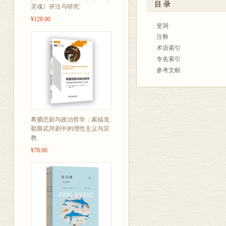
目 录
灵魂》评注与研究
¥128.00
斐洞
注释
术语索引
专名索引
参考文献
希腊悲剧与政治哲学：索福克
勒斯忒拜剧中的理性主义与宗
教
¥78.00