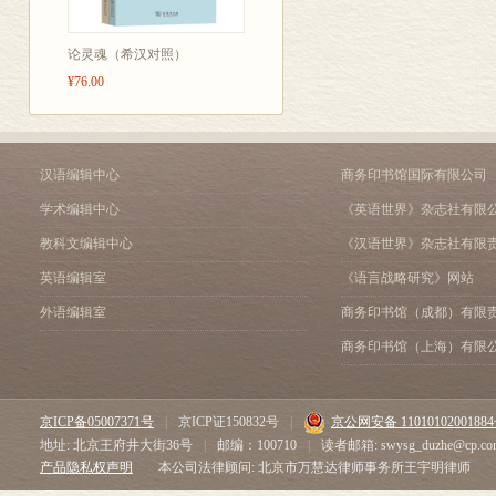
论灵魂（希汉对照）
¥76.00
汉语编辑中心
商务印书馆国际有限公司
学术编辑中心
《英语世界》杂志社有限
教科文编辑中心
《汉语世界》杂志社有限
英语编辑室
《语言战略研究》网站
外语编辑室
商务印书馆（成都）有限
商务印书馆（上海）有限
京ICP备05007371号
|
京ICP证150832号
|
京公网安备 1101010200188
地址: 北京王府井大街36号
|
邮编：100710
|
读者邮箱: swysg_duzhe@cp.co
产品隐私权声明
本公司法律顾问: 北京市万慧达律师事务所王宇明律师