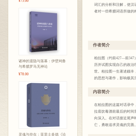
¥75.00
词汇的分析和注解，使汉
者对一些希腊词语所做的
作者简介
柏拉图（约前427—前3
诸神的退隐与落幕：伊壁鸠鲁
历并试图实现自己的政治
与希腊罗马无神论
世。柏拉图一生著述颇丰
¥78.00
的思想与著作，影响极其
内容简介
在柏拉图的这篇对话录中
拉底饮毒酒前最后的时间
向深入。在对话接近尾声
亡，勇敢追求灵魂的完善
灵魂与存在：亚里士多德《论