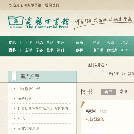
欢迎光临商务印书馆，
返回首页
资讯
︱
业界
动态
专题
书评
活动
︱
沙龙
公益
培训
图书
︱
新书
常备
丛书
辑刊
数字
︱
电子书
数据库
APP
图书搜索：
热门图书：
辞
《红楼梦》十讲
图书
新书
常备
布哈拉史
世界历史哲学讲演录：历史中的...
斐洞
精装
利论
柏拉图全集
企业合规总论