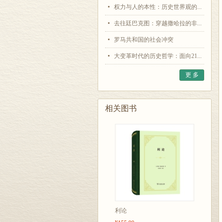
权力与人的本性：历史世界观的...
去往廷巴克图：穿越撒哈拉的非...
罗马共和国的社会冲突
大变革时代的历史哲学：面向21...
更 多
相关图书
利论