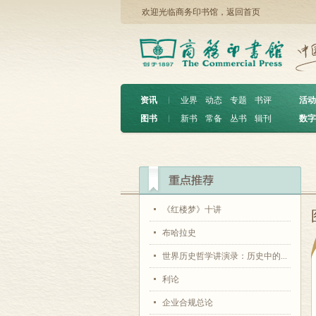
欢迎光临商务印书馆，
返回首页
资讯
︱
业界
动态
专题
书评
活动
图书
︱
新书
常备
丛书
辑刊
数字
《红楼梦》十讲
布哈拉史
世界历史哲学讲演录：历史中的...
利论
企业合规总论