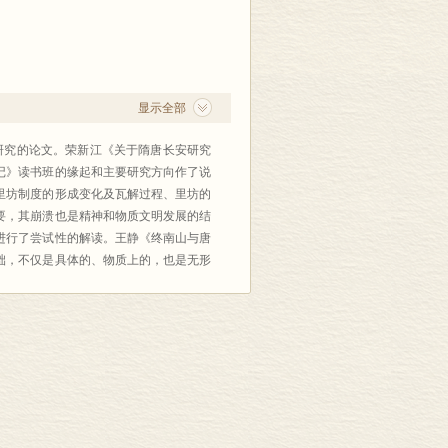
显示全部
研究的论文。荣新江《关于隋唐长安研究
记》读书班的缘起和主要研究方向作了说
里坊制度的形成变化及瓦解过程、里坊的
要，其崩溃也是精神和物质文明发展的结
进行了尝试性的解读。王静《终南山与唐
础，不仅是具体的、物质上的，也是无形
居于东宫”问题》认为宫城布局的变化尤
旧日屡屡出现的京师宫城中拥立太子或太
长安的王府与王宅》考察了隋代诸王的南
后期诸王合府的出现、宦官押十六王宅等
的公主宅第》考察了武周改制前、武周末
与当时政治情况的关系。沈睿文《关中唐
题。尚民杰《长安城郊唐皇室墓及相关问
的墓葬情况及相关的一些问题作了考察。