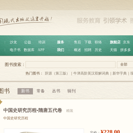
︱
沙龙
公益
培训
服务
︱
售后
下载
联络
旗舰店
京东
︱
电子书
数据库
APP
我们
︱
概述
招聘
历史
天猫
拼多多
图书搜索：
全部
热门图书：
辞源（第三版）
|
牛津高阶英汉双解词典
|
新华字典
|
图书
新书
常备
丛书
辑刊
中国史研究历程•隋唐五代卷
精装
中国史研究历程
¥228.00
定价：