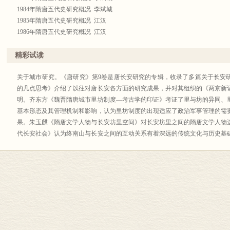
1984年隋唐五代史研究概况 李斌城
1985年隋唐五代史研究概况 江汉
1986年隋唐五代史研究概况 江汉
1987年隋唐五代史研究概况 江汉
1988年隋唐五代史研究概况 江汉
精彩试读
1989年隋唐五代史研究概况 牛来颖
1990年隋唐五代史研究概况 牛来颖
关于城市研究。《唐研究》第9卷是唐长安研究的专辑，收录了多篇关于长安
1991年隋唐五代史研究概况 牛来颖
的几点思考》介绍了以往对唐长安各方面的研究成果，并对其组织的《两京新
1992年隋唐五代史研究概况 牛来颖
明。齐东方《魏晋隋唐城市里坊制度—考古学的印证》考证了里与坊的异同、
1993年隋唐五代史研究概况 牛来颖
基本形态及其管理机制和影响，认为里坊制度的出现适应了政治军事管理的需
1994年隋唐五代史研究概况 牛来颖
果。朱玉麒《隋唐文学人物与长安坊里空间》对长安坊里之间的隋唐文学人物
1995年隋唐五代史研究概述 李锦绣
代长安社会》认为终南山与长安之间的互动关系有着深远的传统文化与历史基
1996年隋唐五代史研究综述 杨宝玉
的、观念上的。任士英《长安宫城布局的变化与玄宗朝中枢政局—兼及“太子不
1997年隋唐五代史研究概况 李斌城 牛来颖
其是太子不居于东宫局面的形成，使太子权力与政治上可能的发展受到控制，
1998年隋唐五代史研究动态 方茗
子直接出面谋取最高权力的政变相当程度上得到了有效的遏制。孙英刚《隋唐
1999年隋唐五代史研究概况 牛来颖
城立宅、唐代前期王府变迁、从五王子宅到十六王宅、王府与王宅的分离及唐
2000年隋唐五代史研究概况 李锦绣
现象，指出了这些现象的出现都与当时的政治情形密切相关。蒙曼《唐代长安
2001年隋唐五代史研究综述 杨宝玉
年至睿宗朝、玄宗朝以后和中晚唐的部分公主的宅居分布与形制，并分析了其
2002年隋唐五代史研究概况 李君伟
陵陵地秩序研究》研究了陵地的地理位置、陵址的选定方式和陵地的秩序问
2003年隋唐五代史研究概况 李君伟
题》对埋葬于长安近郊的长安、万年、昭应三县的唐皇室的嫡系成员及妃嫔等