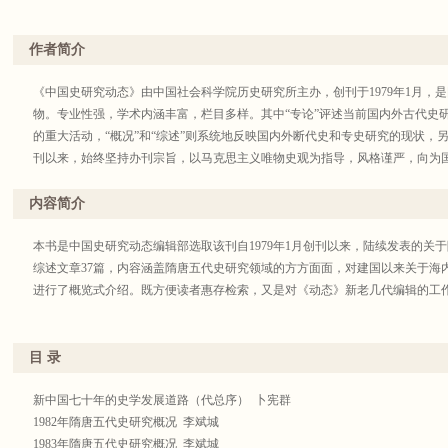
作者简介
《中国史研究动态》由中国社会科学院历史研究所主办，创刊于1979年1月，
物。专业性强，学术内涵丰富，栏目多样。其中“专论”评述当前国内外古代史研
的重大活动，“概况”和“综述”则系统地反映国内外断代史和专史研究的现状，另设 
刊以来，始终坚持办刊宗旨，以马克思主义唯物史观为指导，风格谨严，向为
内容简介
本书是中国史研究动态编辑部选取该刊自1979年1月创刊以来，陆续发表的关
综述文章37篇，内容涵盖隋唐五代史研究领域的方方面面，对建国以来关于海
进行了概览式介绍。既方便读者惠存检索，又是对《动态》新老几代编辑的工
目 录
新中国七十年的史学发展道路（代总序） 卜宪群
1982年隋唐五代史研究概况 李斌城
1983年隋唐五代史研究概况 李斌城