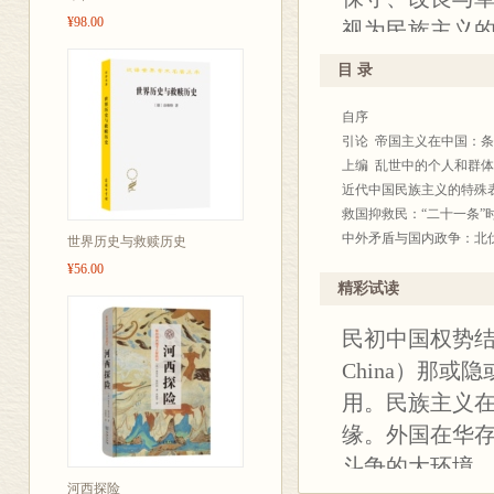
¥98.00
视为民族主义
本书侧重的时
目 录
国政局显得紊
自序
即向往统一，
引论 帝国主义在中国：
国，实际再次
上编 乱世中的个人和群体
的能动形态，
近代中国民族主义的特殊
救国抑救民：“二十一条”
中外矛盾与国内政争：北
世界历史与救赎历史
个人与国家：北伐前后胡
¥56.00
中编 北伐时代的军政格局
精彩试读
五代式的民国：一个忧国
民初中国权势结构的
北伐前南北军政格局的演变，1
国际竞争与地方意识：中
China）那
地方意识与全国统一：南
用。民族主义
下编 动荡时期的内与外
缘。外国在华
北伐前期美国政府对中国
李锦纶使美与中美促进南北合
斗争的大环境
济南事件与中美关系的转
河西探险