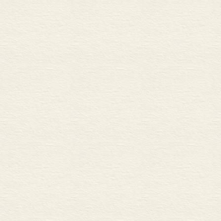
和群体如何在
民、内政与外
面，即使狭义
面，随着权力
关系也在改变我
第二组是比较
都比较注重研
既然被国民党
国，西方亦然
及思想学术都
党何以能取胜
的国民党军能
本书与北伐相
一个相对更全
伐前数年政治