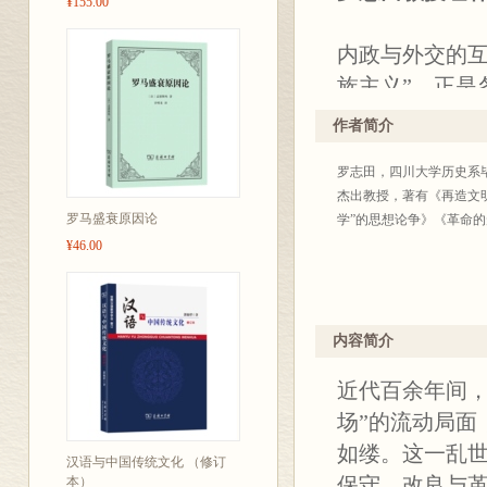
¥155.00
内政与外交的互
族主义”，正是
是当时政治运
作者简介
本书是罗志田
罗志田，四川大学历史系
局的动荡更迭
杰出教授，著有《再造文
写到了个体在
罗马盛衰原因论
学”的思想论争》《革命
及北伐前后的
¥46.00
近“民族主义与
内容简介
近代百余年间，
场”的流动局面
如缕。这一乱
汉语与中国传统文化 （修订
保守、改良与
本）