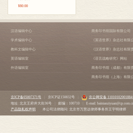
以来的中外格
¥80.00
的影响与制约
怎样认识帝国
又有些复兴的
汉语编辑中心
商务印书馆国际有限公司
侵略行为实施
学术编辑中心
《英语世界》杂志社有限
是一些特定的“
教科文编辑中心
《汉语世界》杂志社有限
国主义侵略的
英语编辑室
《语言战略研究》网站
外来侵略者通过
外语编辑室
商务印书馆（成都）有限
则”在中国形成
商务印书馆（上海）有限
些西方代表在中
中国实行改革以
异的中国秩序
京ICP备05007371号
|
京ICP证150832号
|
京公网安备 1101010200188
的双重角色。
地址: 北京王府井大街36号
|
邮编：100710
|
E-mail: bainianziyuan@cp.com.c
产品隐私权声明
本公司法律顾问: 北京市万慧达律师事务所王宇明律师
其与外部因素
增进对中外关
本书的主体内容