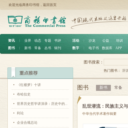
欢迎光临商务印书馆，
返回首页
资讯
︱
业界
动态
专题
书评
活动
︱
沙龙
公益
培训
图书
︱
新书
常备
丛书
辑刊
数字
︱
电子书
数据库
APP
图书搜索：
热门图书：
辞
《红楼梦》十讲
图书
新书
常备
布哈拉史
世界历史哲学讲演录：历史中的...
乱世潜流：民族主义
利论
中华当代学术著作辑要
企业合规总论