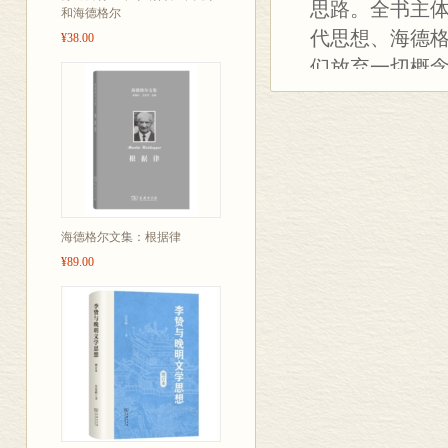
思路。全书主
和海德格尔
代思想、海德
¥38.00
们放弃一切概
语境和史境构
本思想相通，
在。
海德格尔文集：根据律
¥89.00