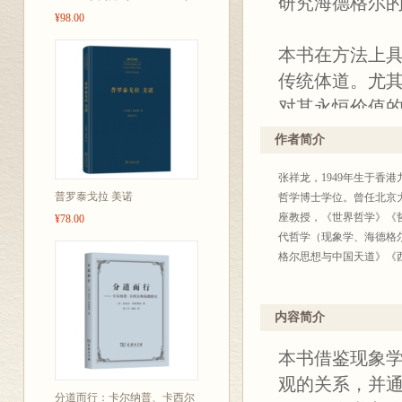
研究海德格尔
¥98.00
本书在方法上
传统体道。尤
对其永恒价值
项高层面的研
作者简介
化，而且似乎
张祥龙，1949年生于
普罗泰戈拉 美诺
哲学博士学位。曾任北京
座教授，《世界哲学》《
¥78.00
代哲学（现象学、海德格
格尔思想与中国天道》《
内容简介
本书借鉴现象
观的关系，并
分道而行：卡尔纳普、卡西尔