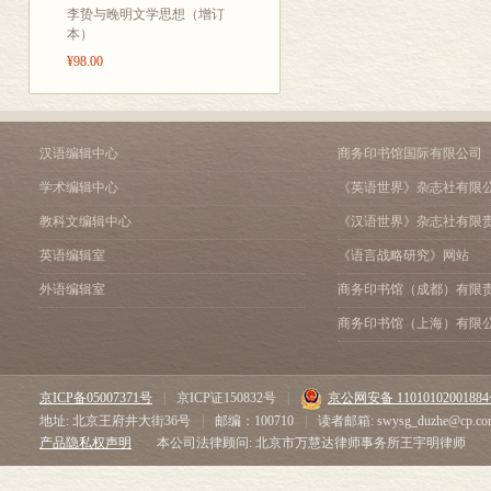
李贽与晚明文学思想（增订
本）
¥98.00
汉语编辑中心
商务印书馆国际有限公司
学术编辑中心
《英语世界》杂志社有限
教科文编辑中心
《汉语世界》杂志社有限
英语编辑室
《语言战略研究》网站
外语编辑室
商务印书馆（成都）有限
商务印书馆（上海）有限
京ICP备05007371号
|
京ICP证150832号
|
京公网安备 1101010200188
地址: 北京王府井大街36号
|
邮编：100710
|
读者邮箱: swysg_duzhe@cp.co
产品隐私权声明
本公司法律顾问: 北京市万慧达律师事务所王宇明律师