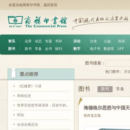
欢迎光临商务印书馆，
返回首页
资讯
︱
业界
动态
专题
书评
活动
︱
沙龙
公益
培训
图书
︱
新书
常备
丛书
辑刊
数字
︱
电子书
数据库
APP
图书搜索：
热门图书：
辞
《红楼梦》十讲
图书
新书
常备
布哈拉史
世界历史哲学讲演录：历史中的...
海德格尔思想与中国
利论
张祥龙文集
企业合规总论