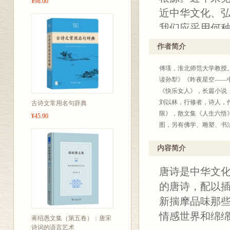
¥98.00
近中华文化、
我们应采用何
效仿、从中寻
作者简介
衷。我们是为
傅瑛，淮北师范大学教授
书之所以成为
读孙犁》《昨夜星空——
东西就是人类
《快乐女人》，长篇小说
变，但唯一不
刘以林，行修者，诗人，
古诗文常用名句辞典
限》，散文集《人生六悟
无常的无奈、
¥45.90
图，另有佛学、雕塑、书
已用最精练、
感经验对接。
内容简介
句最富画面感
唐诗是中华文
味那些耳熟能
的唐诗，配以
面对现实人生
新揣摩品味那
情感世界和绵
蒋绍愚文集（第五卷）：唐宋
诗词的语言艺术