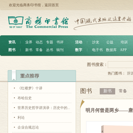
欢迎光临商务印书馆，
返回首页
资讯
︱
业界
动态
专题
书评
活动
︱
沙龙
公益
培训
图书
︱
新书
常备
丛书
辑刊
数字
︱
电子书
数据库
APP
图书搜索：
热门图书：
辞
《红楼梦》十讲
图书
新书
常备
布哈拉史
世界历史哲学讲演录：历史中的...
明月何曾是两乡——
利论
企业合规总论