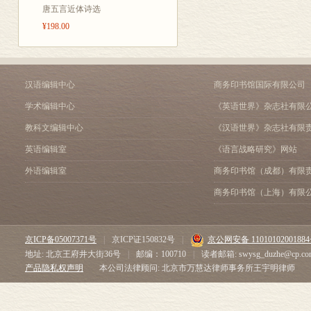
唐五言近体诗选
¥198.00
汉语编辑中心
商务印书馆国际有限公司
学术编辑中心
《英语世界》杂志社有限
教科文编辑中心
《汉语世界》杂志社有限
英语编辑室
《语言战略研究》网站
外语编辑室
商务印书馆（成都）有限
商务印书馆（上海）有限
京ICP备05007371号
|
京ICP证150832号
|
京公网安备 1101010200188
地址: 北京王府井大街36号
|
邮编：100710
|
读者邮箱: swysg_duzhe@cp.co
产品隐私权声明
本公司法律顾问: 北京市万慧达律师事务所王宇明律师