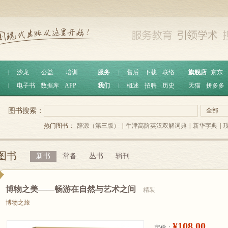
︱
沙龙
公益
培训
服务
︱
售后
下载
联络
旗舰店
京东
︱
电子书
数据库
APP
我们
︱
概述
招聘
历史
天猫
拼多多
图书搜索：
全部
热门图书：
辞源（第三版）
|
牛津高阶英汉双解词典
|
新华字典
|
图书
新书
常备
丛书
辑刊
博物之美——畅游在自然与艺术之间
精装
博物之旅
¥108.00
定价：