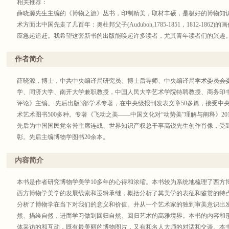
相关推荐：
薛晓源先生主编的《博物之旅》丛书，印制精美，取材丰硕，是极好的博物知
术方面比中国先走了几百年：奥杜邦父子(Audubon,1785-1851，1812-18
应急起追赶。我希望这套新书的出版能唤起许多读者，尤其青年读者们的兴趣
——杨振宁（诺贝尔物理学奖获得者）
鸟兽虫鱼是人类的朋友，亦是科学艺术灵感的源泉。
作者简介
——莫言（诺贝尔文学奖获得者）
薛晓源教授新作《博物之美》以图文互动性为主导，兼顾阅读的趣味性，把科
薛晓源，博士，中共中央编译局研究员、博士后导师、中央编译局学术委员会
融为一体，真正实现科学与艺术、自然与人文的完美结合，让读者在诗意中感
学、同济大学、南开大学兼职教授，中国人民大学艺术学院特聘教授、商务印
于鸟兽草木之名”的典范，体现出薛晓源教授对现代文明下的人与自然和谐相处
评论》主编。 先后出版3部学术专著，在中央级报刊发表文章50多篇，接受中
——上海辰山植物园执行园长 胡永红博士
术艺术图书500多种。专著《飞动之美——中国文化对“动势美”理解与阐释》20
博物学是什么？通晓众物之谓也。博物学除了能够带给人知识外，还可以带来
先后为中国国民党名誉主席连战、世界知识产权总干事高锐先生创作肖像，受
物学家及博物画家用精湛的画技将自然界中的花鸟鱼虫呈现到纸上，如果只把
彰。先后主编博物学图书20余本。
略掉其背后的美学价值。如何欣赏这些作品的美丽之处？有着画家身份的薛晓
著作中，他将从一个艺术家的独到审美意识出发，来品评和领略西方博物著作
内容简介
本书是作者研究博物学美学10多年的心得和浓缩。本书较为系统地梳理了西方
西方博物学美学的发展线索和逻辑承继，概括分析了其美学的表征和鉴赏的特
分析了博物学在当下对我们的意义和价值。并从一个艺术家的独到审美意识出
然、描绘自然，进而学习做到回归自然、回归艺术的高雅境界。本书的内容和
体采访的和互动，既有最美丽的博物图片，又有和名人大师的对话和交谈。本书