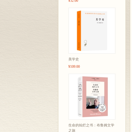
¥32.00
美学史
¥109.00
生命的灿烂之书：布鲁姆文学
之旅