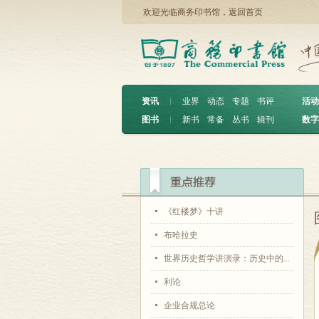
欢迎光临商务印书馆，
返回首页
资讯
︱
业界
动态
专题
书评
活动
图书
︱
新书
常备
丛书
辑刊
数字
《红楼梦》十讲
布哈拉史
世界历史哲学讲演录：历史中的...
利论
企业合规总论