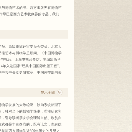
识与博物艺术的书。西方出版界在博物艺
62)的画作早已是西方艺术收藏界的珍品，我们
。
学启蒙、艺术欣赏、自然教育、趣味阅读
委员、高级职称评审委员会委员。北京大
受自然之美。这是践行孔子所倡导“多识
书馆艺术与博物学总顾问、《中国博物学
深深的社会责任感。
央电视台、上海电视台专访。主编出版学
14年入选国家“经典中国国际出版工程”。
艺术上的审美享受。三百多年来，西方博
到中共中央党史研究室、中国外交部的表
这些画作简单地看作科学绘画，难免会忽
源先生，研究博物学美学十余年，在这本
中的美感。
显示全部
博物学发展的大致轮廓，较为系统梳理了
点，针对当下的博物学热潮，理性研究和
发，引导读者朋友学会理解自然、欣赏自
形式都是丰富多彩的，既有论文，也有媒
是对西方博物学近300年历史的反思之