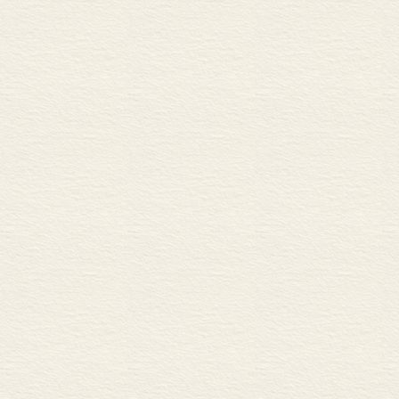
50.心灵的循环
51.纯净被玷污
52.祈祷平静
53.伟大话语
54.认可自己
55.幼鸟
56.痛苦
57.智慧
58.生命的觉醒
59.忧伤的旋律
60.永恒不朽
61.过渡
62.生命的荣耀
63.经得住苦难
64.生命需要起伏
65.内外的危险
66.世俗的宗派
67.偏执的宗派
68.狭隘的宗教
69.另一艘诺亚方舟