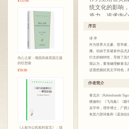
¥155.00
统文化的影响
造力，追求内
小书，不难看
序言
足以抚慰现代
译 序
——郑勇 商务
作为世界大文豪、哲学家
播。但由于其诸多作品尤
内容精华摘录
行文的独特性，导致了其
伤心之家：俄国风格英国主题
的狂想曲
我认为，要准确理解泰戈
11 毁灭是权
还需把握好其文字特色，
¥59.00
19 在做与不
懂，则无疑有助于我们对
的和谐。
《寂乡沉思录》（原书名为Th
作者简介
泰戈尔自小就抗拒和反对
23 爱是灵魂
能获得世界的真知。直面
泰戈尔（Rabindrana
35 生的真正
谛，这些是他鲜明的教育
檀迦利》《飞鸟集》《眼
43 挥霍无度
他效仿他崇敬的修行于森
吴宇华，理学博士，广西
所学校，为孩童和少年提
有其六部诗集和《孟加拉
46 没有闲暇
寂乡是泰戈尔的父亲于18
72 在我们世
为梵文Shantiniket
《人权与公民权利宣言》：现