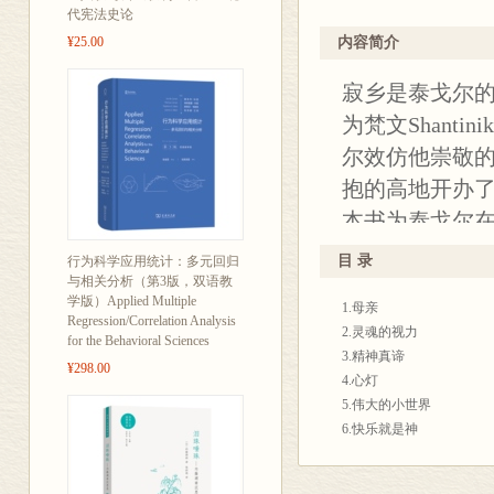
中，它却是万
代宪法史论
快乐和精神的平静。在泰
83 世界不仅
的深底。在那里，精神生
¥25.00
内容简介
融融；寂乡在宁静中对着
90 要让年轻
寂乡是泰戈尔的
吧，就像百川终归汇入大
★ 百年经典，
《寂乡沉思录》是泰戈尔
为梵文Shanti
★ 泰戈尔于寂
治、艺术等方面的沉思默
尔效仿他崇敬
洁的人生观和价值观，保
现其思想世界
抱的高地开办
泰戈尔秉承印度先贤的哲
★ 回应人类存
向爱而行，拥爱而止。他
本书为泰戈尔在
性、社会、政
限真谛。他相信快乐世界
表达了他对大
翻译本书前，我翻阅了泰
目 录
行为科学应用统计：多元回归
★ 一份送给现
见解，反映了
与相关分析（第3版，双语教
手法等，并由此出版了《
★ 英汉对照，
学版）Applied Multiple
小书的翻译打下了比较扎
1.母亲
价值观，保持
Regression/Correlation Analysis
处，祈望读者不吝指正。
2.灵魂的视力
for the Behavioral Sciences
本书原著为19
吴宇华
3.精神真谛
¥298.00
（Thought 
2025年9月20日
4.心灯
于广西大学西校园
5.伟大的小世界
6.快乐就是神
7.生命要回馈
8.我骄傲我存在