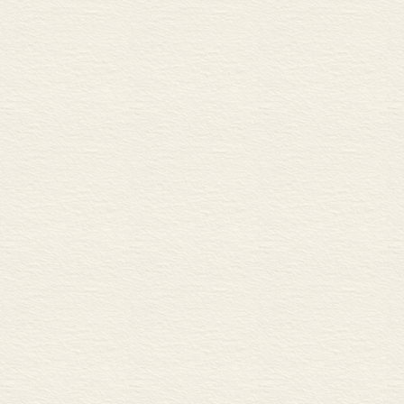
70.正当与真实
71.法则
72.目标
73.抒情诗
74.人造世界
75.真实
76.意识
77.习惯是障碍
78.忘记自我
79.有益的习惯
80.变化才是真谛
81.广阔的世界
82.统一和谐的人
83.路和家
84.和谐的统一体
85.伟大的意识
86.伟大的“一”
87.对限制的违抗
88.深藏的欲望
89.阶段的完美
90.无限