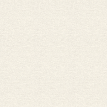
7.生命要回馈
8.我骄傲我存在
9.自我主义
10.力与爱
11.权力
12.权力非真理
13.约束与和谐
14.爱是真谛
15.尚未完美
16.分离与统一
17.无限的媒介
18.变与不变
19.自由与和谐
20.爱的统一
21.从不真到真
22.我们的爱在沉睡
23.在爱中觉醒
24.拯救自己
25.爱的力量
26.邪恶