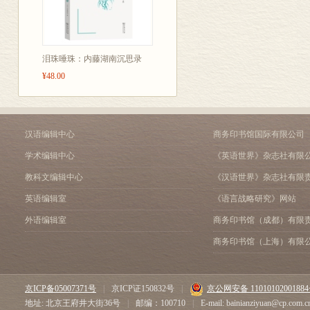
9.自我主义
10.力与爱
11.权力
12.权力非真理
泪珠唾珠：内藤湖南沉思录
13.约束与和谐
¥48.00
14.爱是真谛
15.尚未完美
16.分离与统一
17.无限的媒介
汉语编辑中心
商务印书馆国际有限公司
18.变与不变
学术编辑中心
《英语世界》杂志社有限
19.自由与和谐
20.爱的统一
教科文编辑中心
《汉语世界》杂志社有限
21.从不真到真
英语编辑室
《语言战略研究》网站
22.我们的爱在沉睡
23.在爱中觉醒
外语编辑室
商务印书馆（成都）有限
24.拯救自己
商务印书馆（上海）有限
25.爱的力量
26.邪恶
27.内心的舞台
京ICP备05007371号
|
京ICP证150832号
|
京公网安备 1101010200188
28.协调是真谛
地址: 北京王府井大街36号
|
邮编：100710
|
E-mail: bainianziyuan@cp.com.c
29.信仰是伟大的力量