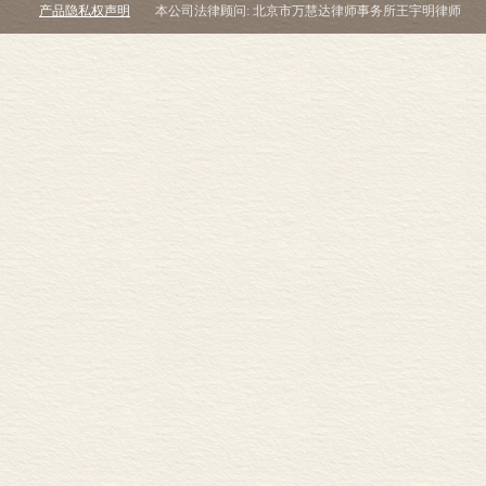
产品隐私权声明
本公司法律顾问: 北京市万慧达律师事务所王宇明律师
30.创造的意识
31.联系是真谛
32.存在就是和谐
33.真与美
34.死亡不是真实
35.放弃与永恒不朽
36.蛋壳内外
37.渴望自由
38.追求无限的真谛
39.对当下的爱
40.源地
41.外表和内心
42.权力和爱
43.社会性的人
44.孤独的自由
45.院落
46.空地
47.自由的灵魂
48.最高的渴望
49.渴望的自由