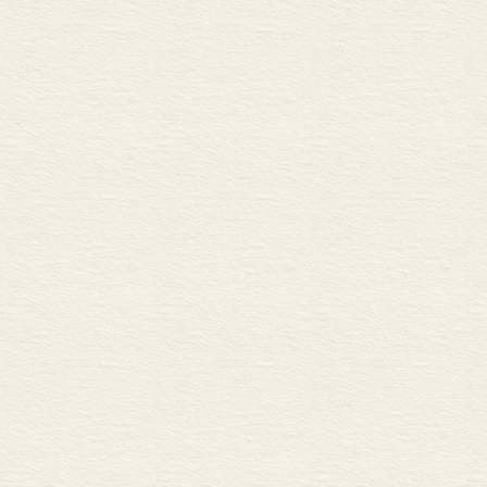
91.美与真
92.真与美
93.分离
94.抵达真谛
95.信息的使命
96.解放
97.光源
98.快乐世界
99.永恒与真谛
100.似是而非的对立
101.快乐
102.永恒
103.灵魂
目录
1.母亲
2.灵魂的视力
3.精神真谛
4.心灯
5.伟大的小世界
6.快乐就是神