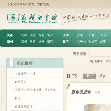
欢迎光临商务印书馆，
返回首页
资讯
︱
业界
动态
专题
书评
活动
︱
沙龙
公益
培训
图书
︱
新书
常备
丛书
辑刊
数字
︱
电子书
数据库
APP
图书搜索：
热门图书：
辞
《红楼梦》十讲
图书
新书
常备
布哈拉史
世界历史哲学讲演录：历史中的...
寂乡沉思录
平装
利论
企业合规总论