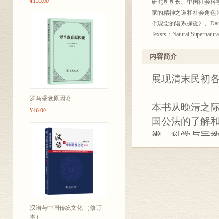
¥155.00
研究所所长、中国社会科
家的精神之道和社会角色
个观念的谱系探微》、Daoism Excava
Texsts：Natural,Su
学术专题论文180多篇；
学集刊》等。
内容简介
展现清末民初
罗马盛衰原因论
本书从晚清之
¥46.00
国公法的了解
辨、科学与宗
展了分析。其
为、梁启超、
的思想变迁，
书认为，近代中
求，这一核心
汉语与中国传统文化 （修订
本）