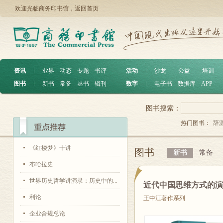
欢迎光临商务印书馆，
返回首页
资讯
︱
业界
动态
专题
书评
活动
︱
沙龙
公益
培训
图书
︱
新书
常备
丛书
辑刊
数字
︱
电子书
数据库
APP
图书搜索：
热门图书：
辞
《红楼梦》十讲
图书
新书
常备
布哈拉史
世界历史哲学讲演录：历史中的...
近代中国思维方式的
利论
王中江著作系列
企业合规总论