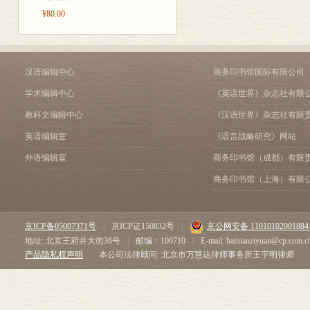
¥80.00
汉语编辑中心
商务印书馆国际有限公司
学术编辑中心
《英语世界》杂志社有限
教科文编辑中心
《汉语世界》杂志社有限
英语编辑室
《语言战略研究》网站
外语编辑室
商务印书馆（成都）有限
商务印书馆（上海）有限
京ICP备05007371号
|
京ICP证150832号
|
京公网安备 1101010200188
地址: 北京王府井大街36号
|
邮编：100710
|
E-mail: bainianziyuan@cp.com.c
产品隐私权声明
本公司法律顾问: 北京市万慧达律师事务所王宇明律师