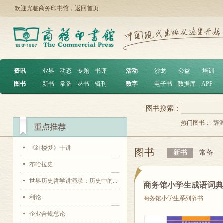
欢迎光临商务印书馆，
返回首页
资讯
︱
业界
动态
专题
书评
活动
︱
沙龙
公益
培训
图书
︱
新书
常备
丛书
辑刊
数字
︱
电子书
数据库
APP
图书搜索：
热门图书：
辞
《红楼梦》十讲
图书
新书
常备
布哈拉史
世界历史哲学讲演录：历史中的...
商务馆小学生成语词
利论
商务馆小学生系列辞书
企业合规总论