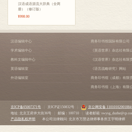
汉语成语源流大辞典（全两
册）（修订版）
¥998.00
汉语编辑中心
商务印书馆国际有限公司
学术编辑中心
《英语世界》杂志社有限
教科文编辑中心
《汉语世界》杂志社有限
英语编辑室
《语言战略研究》网站
外语编辑室
商务印书馆（成都）有限
商务印书馆（上海）有限
京ICP备05007371号
|
京ICP证150832号
|
京公网安备 1101010200188
地址: 北京王府井大街36号
|
邮编：100710
|
读者邮箱: swysg_duzhe@cp.co
产品隐私权声明
本公司法律顾问: 北京市万慧达律师事务所王宇明律师