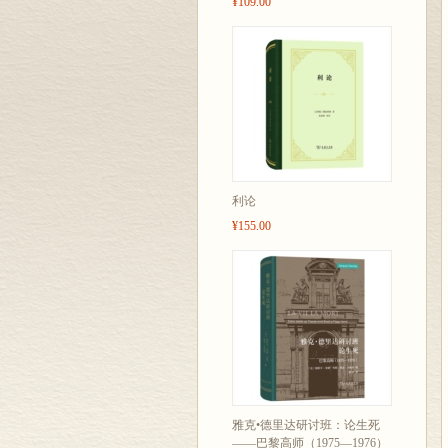
¥109.00
利论
¥155.00
雅克•德里达研讨班：论生死
——巴黎高师（1975—1976）