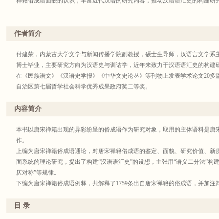
禅籍俗成语面貌的认识，丰富近代汉语的研究内容，推动汉语语汇史的构建研
作者简介
付建荣，内蒙古大学文学与新闻传播学院副教授，硕士生导师，汉语言文学系主
博士毕业，主要研究方向为汉语史与训诂学，近年来致力于汉语语汇史的构建
在《民族语文》《汉语史学报》《中华文史论丛》等刊物上发表学术论文20多篇
自治区第七届哲学社会科学优秀成果政府奖二等奖。
内容简介
本书以唐宋禅籍出现的异彩纷呈的俗成语作为研究对象，取用的主体语料是唐宋
作。
上编为唐宋禅籍俗成语通论，对唐宋禅籍俗成语的鉴定、面貌、研究价值、新
面系统的理论研究，提出了构建“汉语语汇史”的设想，主张用“语义二分法”构建
仄对称”等规律。
下编为唐宋禅籍俗成语例释，共解释了1759条出自唐宋禅籍的俗成语，并加
探源，对部分俗成语作了必要的理据分析；二是揭示这些俗成语对大型辞典编
目 录