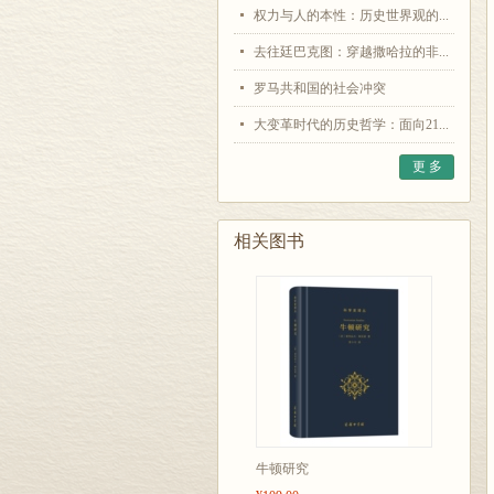
权力与人的本性：历史世界观的...
去往廷巴克图：穿越撒哈拉的非...
罗马共和国的社会冲突
大变革时代的历史哲学：面向21...
更 多
相关图书
牛顿研究