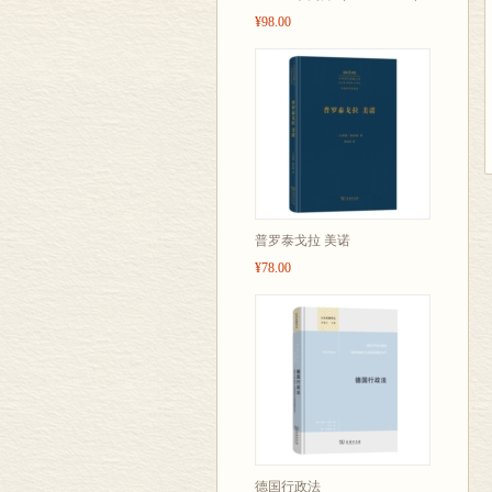
¥98.00
普罗泰戈拉 美诺
¥78.00
德国行政法