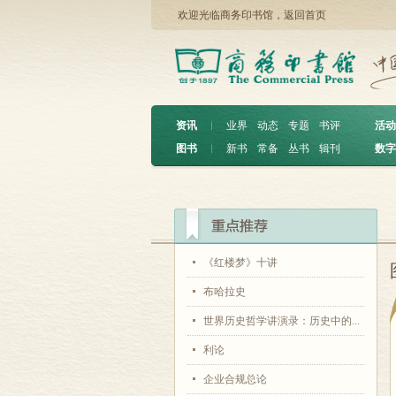
欢迎光临商务印书馆，
返回首页
资讯
︱
业界
动态
专题
书评
活动
图书
︱
新书
常备
丛书
辑刊
数字
《红楼梦》十讲
布哈拉史
世界历史哲学讲演录：历史中的...
利论
企业合规总论