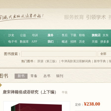
︱
沙龙
公益
培训
服务
︱
售后
下载
联络
旗舰店
京东
︱
电子书
数据库
APP
我们
︱
概述
招聘
历史
天猫
拼多多
图书搜索：
全部
热门图书：
辞源（第三版）
|
牛津高阶英汉双解词典
|
新华字典
|
图书
新书
常备
丛书
辑刊
唐宋禅籍俗成语研究（上下编）
平装
¥238.00
定价：