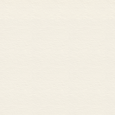
故事讲述了罗小蒂在学校被葛大熊欺负并最终找到了解决问题的方法。故事以
校园暴力，以及如何在遭遇欺凌的时候控制和管理自己的情绪。
当冲突产生，学会和平地解决冲突是非常重要的。要让孩子们知道，戏弄他人
校园欺凌，比这还要严重得多。
2
、《洛克和布罗存钱记》
零花钱要马上花掉还是存起来？让“利息”帮助我们变成大富翁吧。
洛克和布罗两兄弟有着不同的消费方式，一个喜欢花钱，一个喜欢存钱。为了
了“存钱计划”。经过几周的时间，两个人的存款竟然有如此大的差距！故事告诉
多”，从而教会孩子们合理地管理自己的零花钱，提高孩子的财商。
3
、《提奥的小情绪》
为什么悲伤总是和快乐一样多？欢迎来到一周心情小课堂，收纳和整理你的小
小男孩提奥通过“一周心情小课堂”表达了自己面对各种生活琐事的复杂心情，
过提奥的故事帮助小读者认识和表达自己喜怒哀乐，理解各类情绪，并学习早
4
、《汪汪四季》
一件注定无法实现的事情，要如何面对呢？学着乐观并发挥你的想象力吧。
小艾丽想要一只属于自己的小狗，但是她对狗狗过敏。这可怎么办呢？发挥她
只小狗，其他的孩子都嘲笑她：“世上根本没有这样的狗！”但是艾丽离开的时
滑雪橇，玩叼雪球，不知道有多开心！但是当雪开始融化，事情会怎么发展呢
5
、《小伊赚钱记》
创业能让我们在短时间内赚到一大笔钱吗？三个诀窍：利用股份，运用智慧，
小伊超级想要一个叫奈莉的长发娃娃。娃娃在墨菲玩具店出售，售价10美金。