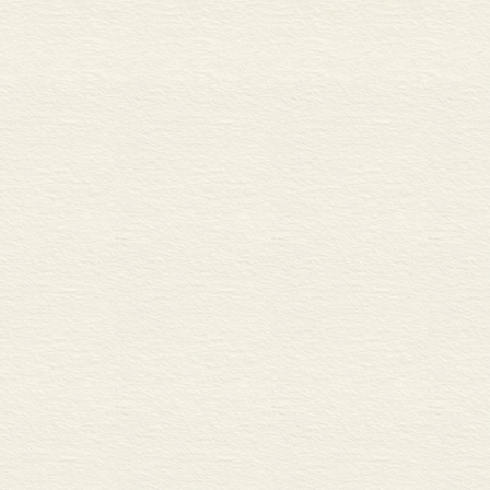
其独特视角告诉孩子和家长应该如何面对
是不允许的，这会让对方觉得不舒服。而
让他们学会管理自己的财富，爷爷制定
孩子什么是“利息”，什么是“积少成
情绪！
嫉妒、开心、兴奋、困惑，等等。本书通
期的情绪管理和情绪表达。
的想象力？当然！冬天，艾丽用雪做了一
候，雪狗跟着她回家了！艾丽和雪狗一起
？
付出汗水。
可是小伊只有50美分。她必须再赚一部分