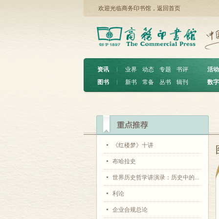
欢迎光临商务印书馆，
返回首页
资讯
︱
业界
动态
专题
书评
活动
图书
︱
新书
常备
丛书
辑刊
数字
《红楼梦》十讲
布哈拉史
世界历史哲学讲演录：历史中的...
利论
企业合规总论