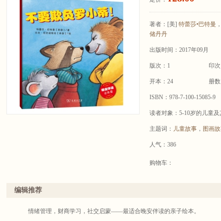
著者：
[美]
特蕾莎•巴特曼
，
储丹丹
出版时间：2017年09月
版次：1
印次
开本：24
册数
ISBN：978-7-100-15085-9
读者对象：5-10岁的儿童
主题词：
儿童故事
，
图画故
人气：386
购物车：
编辑推荐
情绪管理，财商学习，社交启蒙——最适合晚安伴读的亲子绘本。