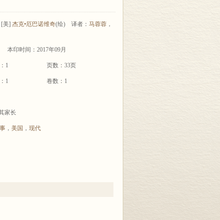
[美]
杰克•厄巴诺维奇
(绘)
译者：
马蓉蓉
，
本印时间：2017年09月
：1
页数：33页
：1
卷数：1
及其家长
事
，
美国
，
现代