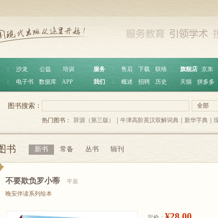
︱
沙龙
公益
培训
服务
︱
售后
下载
联络
旗舰店
京东
︱
电子书
数据库
APP
我们
︱
概述
招聘
历史
天猫
拼多多
图书搜索：
全部
热门图书：
辞源（第三版）
|
牛津高阶英汉双解词典
|
新华字典
|
图书
新书
常备
丛书
辑刊
不要欺负罗小蒂
平装
晚安伴读系列绘本
¥28.00
定价：