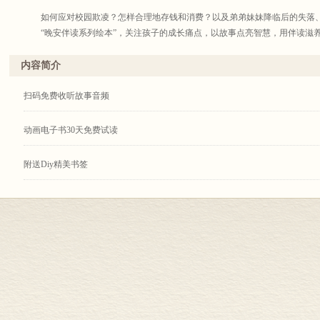
如何应对校园欺凌？怎样合理地存钱和消费？以及弟弟妹妹降临后的失落、无助.
“晚安伴读系列绘本”，关注孩子的成长痛点，以故事点亮智慧，用伴读滋
内容简介
扫码免费收听故事音频
动画电子书30天免费试读
附送Diy精美书签
“晚安伴读系列绘本”精选近几年在美国备受欢迎的儿童故事绘本，面向5-10
习、社交启蒙三大主题，为孩子讲述有趣的生活故事。
每本书都将提出一个这个年龄段的孩子在成长过程中将会面临的问题，以趣味
的解决方案。书后附有“伴读指导”，帮助孩子和家长学习相关概念并获得具有
分册介绍：
1
、《不要欺负罗小蒂！》
如何面对校园暴力？总被同学欺负，是告诉爸妈，还是告诉老师呢？