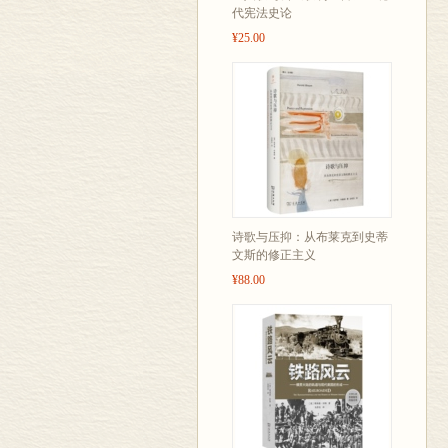
代宪法史论
¥25.00
诗歌与压抑：从布莱克到史蒂
文斯的修正主义
¥88.00