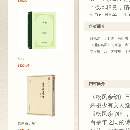
¥80.00
2.版本精良，
3.印制精美，
作者简介
姚弘绪，字起陶，号听岩
《渊鉴类函》的修纂。雍
文专集，乃广为搜集，于乾
利论
¥155.00
内容简介
《松风余韵》
来极少有文人逸
《松风余韵》
百余年之间的诗
先秦诸子系年