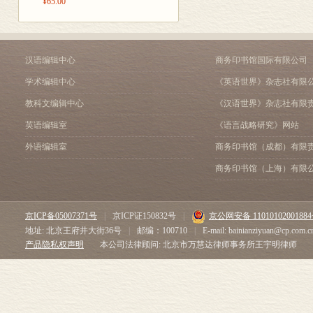
二、 归根到底是因为中
¥65.00
三、 理论来自人民、为
四、 把马克思主义这个
第六章 中国特色社会主
汉语编辑中心
商务印书馆国际有限公司
一、 中国特色社会主义
二、 中国特色社会主义
学术编辑中心
《英语世界》杂志社有限
三、 以更加坚定的制度
教科文编辑中心
《汉语世界》杂志社有限
第七章 文化自信是更基础
一、 道路自信、理论自
英语编辑室
《语言战略研究》网站
二、 坚定文化自信拥有
外语编辑室
商务印书馆（成都）有限
三、 以高度的文化自信
商务印书馆（上海）有限
第八章 以更加坚定的自
一、 依靠自我革命筑牢自
二、 依靠理论创新拓宽自
京ICP备05007371号
|
京ICP证150832号
|
京公网安备 1101010200188
三、 依靠顽强斗争打好自
地址: 北京王府井大街36号
|
邮编：100710
|
E-mail: bainianziyuan@cp.com.c
四、 依靠团结奋斗铸就自
产品隐私权声明
本公司法律顾问: 北京市万慧达律师事务所王宇明律师
后记