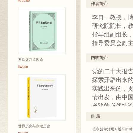
¥155.00
作者简介
李冉，教授，
研究院院长，
指导组副组长，
指导委员会副
内容简介
罗马盛衰原因论
¥46.00
党的二十大报告
探索开辟出来
实践出来的，
情出发，由中国
道路的必然结
式现代化推进
目 录
论内涵、发展
世界历史与救赎历史
总序 活学活用习近平新
与原则，分析了