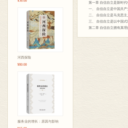
¥56.00
第一章 自信自立是新时
方法论的高度，
一、 自信自立是中国共
二、 自信自立是马克思
三、 自信自立是以中国
第二章 自信自立拥有真理
一、 中华优秀传统文化
二、 马克思主义科学真理
三、 中国化时代化的马克
第三章 信仰信念信心在
河西探险
一、 坚持对马克思主义的
¥80.00
二、 坚持对中国特色社
三、 坚持对实现中华民
四、 信仰、 信念、 信
第四章 走自己的路是党
一、 道路问题是最根本的
二、 中国特色社会主义
三、 中国特色社会主义道
四、 坚持道不变、志不改
第五章 拥有科学理论指
服务业的增长：原因与影响
一、 指导思想是一个政党