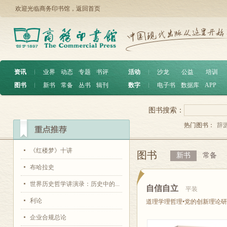
欢迎光临商务印书馆，
返回首页
资讯
︱
业界
动态
专题
书评
活动
︱
沙龙
公益
培训
图书
︱
新书
常备
丛书
辑刊
数字
︱
电子书
数据库
APP
图书搜索：
热门图书：
辞
《红楼梦》十讲
图书
新书
常备
布哈拉史
世界历史哲学讲演录：历史中的...
自信自立
平装
利论
道理学理哲理•党的创新理论
企业合规总论