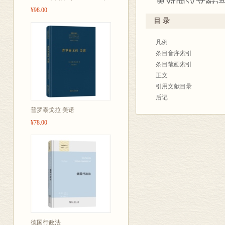
界对两汉文献语
¥98.00
校释、译注等古
目 录
12000余条
凡例
审慎考辨。具
条目音序索引
图集中反映两
条目笔画索引
本书力求内容
正文
引用文献目录
释成果，同时
后记
索两汉时期的
普罗泰戈拉 美诺
¥78.00
德国行政法