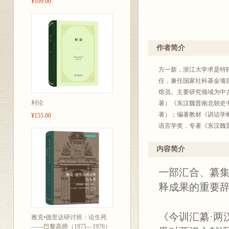
¥109.00
作者简介
方一新，浙江大学求是特
任，兼任国家社科基金项
馆员。主要研究领域为中
利论
著）《东汉魏晋南北朝史
著）；编著教材《训诂学
¥155.00
语言学奖，专著《东汉魏晋
（2005）、专著《中古
等奖，专著《东汉疑伪佛
内容简介
科学优秀成果一等奖、教
一部汇合、纂集
释成果的重要
《今训汇纂·两汉
雅克•德里达研讨班：论生死
——巴黎高师（1975—1976）