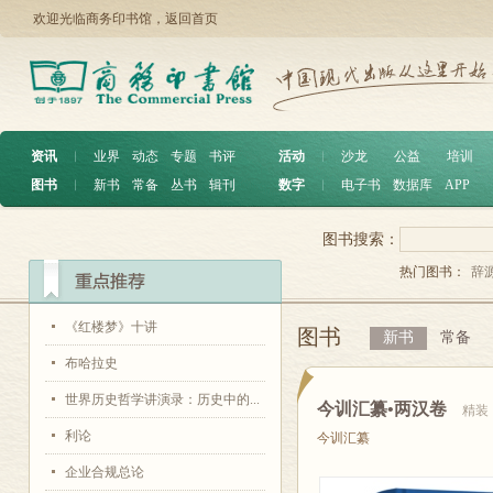
欢迎光临商务印书馆，
返回首页
资讯
︱
业界
动态
专题
书评
活动
︱
沙龙
公益
培训
图书
︱
新书
常备
丛书
辑刊
数字
︱
电子书
数据库
APP
图书搜索：
热门图书：
辞
《红楼梦》十讲
图书
新书
常备
布哈拉史
世界历史哲学讲演录：历史中的...
今训汇纂•两汉卷
精装
利论
今训汇纂
企业合规总论