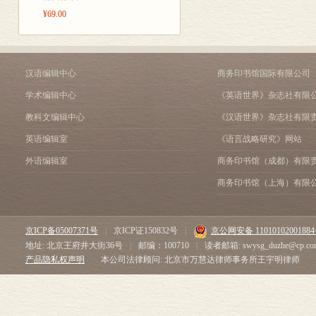
¥69.00
汉语编辑中心
商务印书馆国际有限公司
学术编辑中心
《英语世界》杂志社有限
教科文编辑中心
《汉语世界》杂志社有限
英语编辑室
《语言战略研究》网站
外语编辑室
商务印书馆（成都）有限
商务印书馆（上海）有限
京ICP备05007371号
|
京ICP证150832号
|
京公网安备 1101010200188
地址: 北京王府井大街36号
|
邮编：100710
|
读者邮箱: swysg_duzhe@cp.co
产品隐私权声明
本公司法律顾问: 北京市万慧达律师事务所王宇明律师