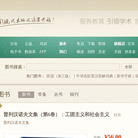
︱
沙龙
公益
培训
服务
︱
售后
下载
联络
旗舰店
京东
︱
电子书
数据库
APP
我们
︱
概述
招聘
历史
天猫
拼多多
图书搜索：
全部
热门图书：
辞源（第三版）
|
牛津高阶英汉双解词典
|
新华字典
|
图书
新书
常备
丛书
辑刊
普列汉诺夫文集（第6卷）：工团主义和社会主义
精装
普列汉诺夫文集
¥56.00
定价：