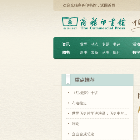
欢迎光临商务印书馆，
返回首页
资讯
︱
业界
动态
专题
书评
活动
图书
︱
新书
常备
丛书
辑刊
数字
《红楼梦》十讲
布哈拉史
世界历史哲学讲演录：历史中的...
利论
企业合规总论