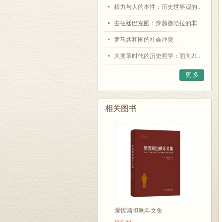
权力与人的本性：历史世界观的...
去往廷巴克图：穿越撒哈拉的非...
罗马共和国的社会冲突
大变革时代的历史哲学：面向21...
更 多
相关图书
爱因斯坦晚年文集