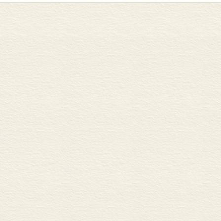
答总罢工调查表(摘自拉葛德尔先生《总罢工和社会主义》一书)
普列汉诺夫生平简介
译者后记