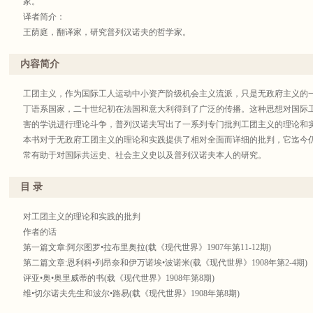
家。
译者简介：
王荫庭，翻译家，研究普列汉诺夫的哲学家。
内容简介
工团主义，作为国际工人运动中小资产阶级机会主义流派，只是无政府主义的
丁语系国家，二十世纪初在法国和意大利得到了广泛的传播。这种思想对国际
害的学说进行理论斗争，普列汉诺夫写出了一系列专门批判工团主义的理论和
本书对于无政府工团主义的理论和实践提供了相对全面而详细的批判，它迄今
常有助于对国际共运史、社会主义史以及普列汉诺夫本人的研究。
目 录
对工团主义的理论和实践的批判
作者的话
第一篇文章:阿尔图罗•拉布里奥拉(载《现代世界》1907年第11-12期)
第二篇文章:恩利科•列昂奈和伊万诺埃•波诺米(载《现代世界》1908年第2-4期)
评亚•奥•奥里威蒂的书(载《现代世界》1908年第8期)
维•切尔诺夫先生和波尔•路易(载《现代世界》1908年第8期)
评恩•克里茨卡亚和恩•列别节夫的书(载《现代世界》1908年第10期)