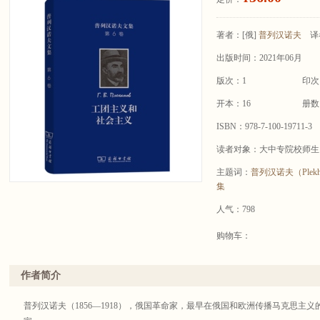
著者：
[俄]
普列汉诺夫
译
出版时间：2021年06月
版次：1
印次
开本：16
册数
ISBN：978-7-100-19711-3
读者对象：大中专院校师生
主题词：
普列汉诺夫（Plekhan
集
人气：798
购物车：
作者简介
普列汉诺夫（1856—1918），俄国革命家，最早在俄国和欧洲传播马克思主