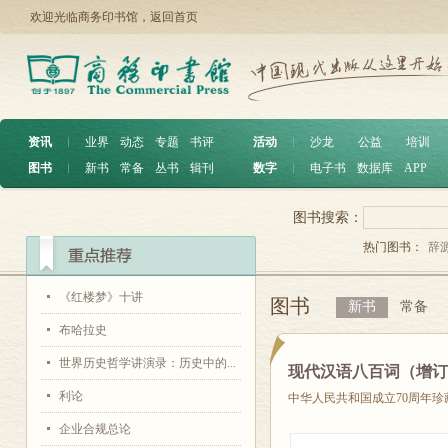
欢迎光临商务印书馆，
返回首页
资讯
︱
业界
动态
专题
书评
活动
︱
沙龙
公益
培训
图书
︱
新书
常备
丛书
辑刊
数字
︱
电子书
数据库
APP
图书搜索：
热门图书：
辞
《红楼梦》十讲
图书
新书
常备
布哈拉史
世界历史哲学讲演录：历史中的...
现代汉语八百词（增订
利论
中华人民共和国成立70周年珍
企业合规总论