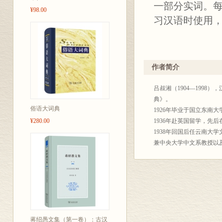
一部分实词。
¥98.00
习汉语时使用
作者简介
吕叔湘（1904—199
典》。
俗语大词典
1926年毕业于国立东南
¥280.00
1936年赴英国留学，先
1938年回国后任云南
兼中央大学中文系教授以
解放后，1952年起任中
员（院士）、语言研究所
蒋绍愚文集（第一卷）：古汉