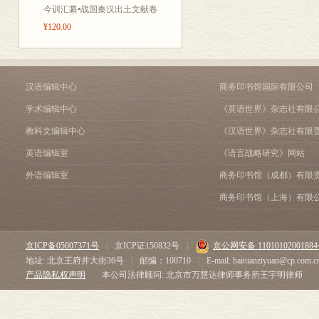
今训汇纂•战国秦汉出土文献卷
¥120.00
汉语编辑中心
商务印书馆国际有限公司
学术编辑中心
《英语世界》杂志社有限
教科文编辑中心
《汉语世界》杂志社有限
英语编辑室
《语言战略研究》网站
外语编辑室
商务印书馆（成都）有限
商务印书馆（上海）有限
京ICP备05007371号
|
京ICP证150832号
|
京公网安备 1101010200188
地址: 北京王府井大街36号
|
邮编：100710
|
E-mail: bainianziyuan@cp.com.c
产品隐私权声明
本公司法律顾问: 北京市万慧达律师事务所王宇明律师