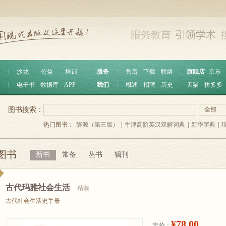
︱
沙龙
公益
培训
服务
︱
售后
下载
联络
旗舰店
京东
︱
电子书
数据库
APP
我们
︱
概述
招聘
历史
天猫
拼多多
图书搜索：
全部
热门图书：
辞源（第三版）
|
牛津高阶英汉双解词典
|
新华字典
|
图书
新书
常备
丛书
辑刊
古代玛雅社会生活
精装
古代社会生活史手册
¥78.00
定价：