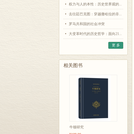
权力与人的本性：历史世界观的...
去往廷巴克图：穿越撒哈拉的非...
罗马共和国的社会冲突
大变革时代的历史哲学：面向21...
更 多
相关图书
牛顿研究