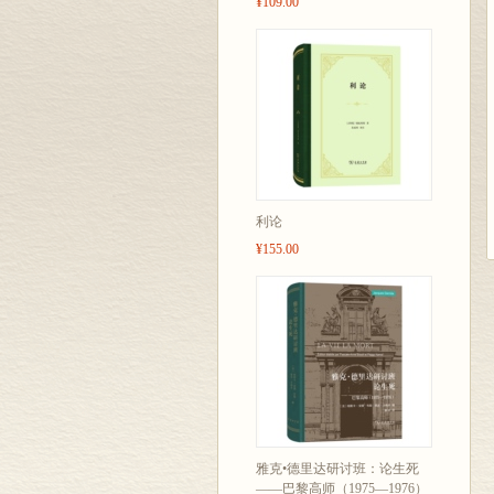
¥109.00
利论
¥155.00
雅克•德里达研讨班：论生死
——巴黎高师（1975—1976）