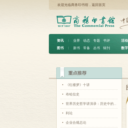
欢迎光临商务印书馆，
返回首页
资讯
︱
业界
动态
专题
书评
活动
图书
︱
新书
常备
丛书
辑刊
数字
《红楼梦》十讲
布哈拉史
世界历史哲学讲演录：历史中的...
利论
企业合规总论