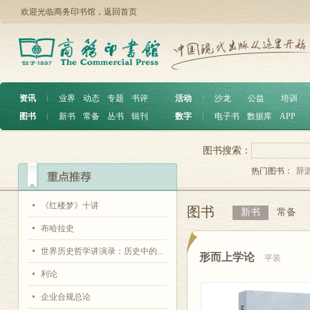
欢迎光临商务印书馆，
返回首页
资讯
︱
业界
动态
专题
书评
活动
︱
沙龙
公益
培训
图书
︱
新书
常备
丛书
辑刊
数字
︱
电子书
数据库
APP
图书搜索：
热门图书：
辞
《红楼梦》十讲
图书
新书
常备
布哈拉史
世界历史哲学讲演录：历史中的...
形而上学论
平装
利论
企业合规总论