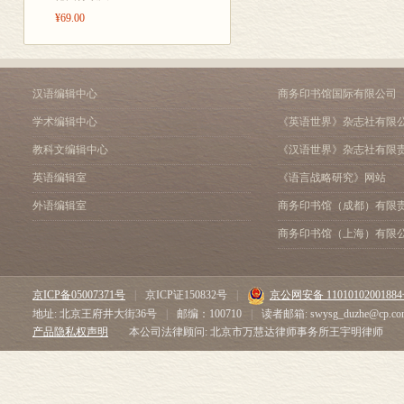
第十八章 “上帝存在”的
¥69.00
第十九章 原始社会中的
第二十章 多神论科学和
第二十一章 无论谁愿意
B 康德的形而上学
汉语编辑中心
商务印书馆国际有限公司
第二十二章 康德的问题
学术编辑中心
《英语世界》杂志社有限
第二十三章 形而上学与
教科文编辑中心
《汉语世界》杂志社有限
第二十四章 作为先验分
第二十五章 直观的公理
英语编辑室
《语言战略研究》网站
第二十六章 知觉的预测
外语编辑室
商务印书馆（成都）有限
第二十七章 经验的类比
第二十八章 经验思想的
商务印书馆（上海）有限
C 论因果
第二十九章 “原因”一词
第三十章 历史中的因果
京ICP备05007371号
|
京ICP证150832号
|
京公网安备 1101010200188
第三十一章 实践自然科
地址: 北京王府井大街36号
|
邮编：100710
|
读者邮箱: swysg_duzhe@cp.co
第三十二章 理论自然科
产品隐私权声明
本公司法律顾问: 北京市万慧达律师事务所王宇明律师
第三十三章 康德哲学中
第三十四章 结语
附录