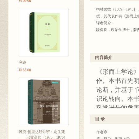
¥109.00
柯林武德（1889—19
授，其代表作有《形而上
译者简介：
段保良，政治学博士，陕
内容简介
利论
¥155.00
《形而上学论
作。本书首先明
论断，并基于“
识论转向。本书
科学进步的危
的形而上学、
目 录
明扼要、富有启
雅克•德里达研讨班：论生死
作者序
近代思想史乃
——巴黎高师（1975—1976）