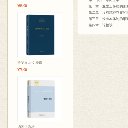
第一部分 形而上学
¥98.00
第一章 亚里士多德的形
第二章 没有纯粹存在的
第三章 没有本体论的形
第四章 论预设
第五章 绝对预设的科学
第六章 形而上学：一门
第七章 形而上学改革
第二部分 反形而上学
第八章 反形而上学是什
普罗泰戈拉 美诺
第九章 作为反形而上学
第十章 作为感受科学的
¥78.00
第十一章 作为思想伪科
第十二章 自我否定的伪
第十三章 非理性主义之
第十四章 实证主义的形
第十五章 实证主义者对
第十六章 实证主义形而
第十七章 孩童之子
第三部分 示例
A 上帝存在
德国行政法