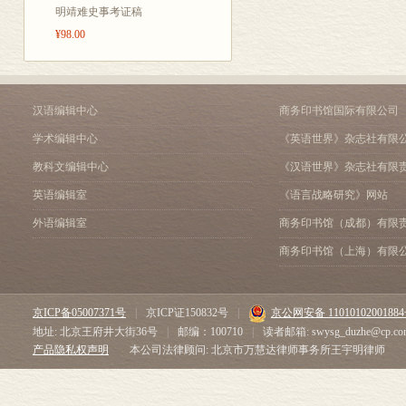
历史大势、民
明靖难史事考证稿
¥98.00
经典，将以一
汉语编辑中心
商务印书馆国际有限公司
学术编辑中心
《英语世界》杂志社有限
教科文编辑中心
《汉语世界》杂志社有限
英语编辑室
《语言战略研究》网站
外语编辑室
商务印书馆（成都）有限
商务印书馆（上海）有限
京ICP备05007371号
|
京ICP证150832号
|
京公网安备 1101010200188
地址: 北京王府井大街36号
|
邮编：100710
|
读者邮箱: swysg_duzhe@cp.co
产品隐私权声明
本公司法律顾问: 北京市万慧达律师事务所王宇明律师