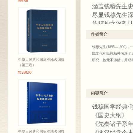
¥98.00
涵盖钱穆先生
尽显钱穆先生
族精神之深刻
名家点评：
作者简介
钱穆先生(1895—19
其著作亦均缜
统文化和民族精神倾注了
——顾颉刚
中华人民共和国标准地名词典
研究，他无不涉猎，并成
（第三卷）
¥1280.00
钱先生的中国
——杨联陞
内容简介
他的著作的字
钱穆国学经典·
识，充满了对
《国史大纲》
中国文化的困
《先秦诸子系
失、精神世界
《两汉经学今
中华人民共和国标准地名词典