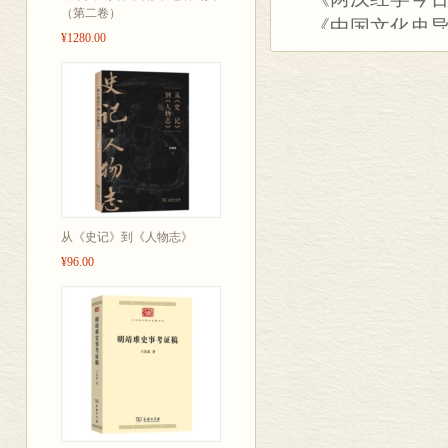
问、业绩、演
（第二卷）
《中国文化史
成一体！
¥1280.00
《国学概论》
——郭齐勇
《中国近三百
《史记地名考
新设计，全精
色调古朴，庄
从《史记》到《人物志》
¥96.00
丛书简介：
钱穆先生的代
商务印书馆首
大师，本馆以已
典”珍藏本系列
之作，集中体