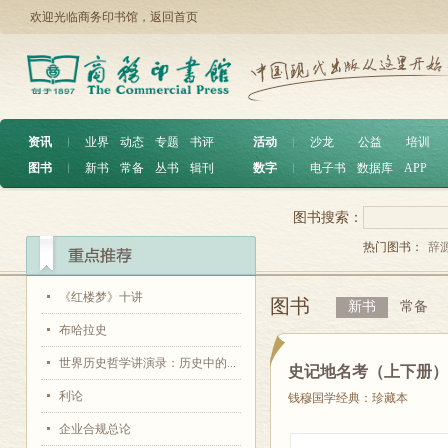
欢迎光临商务印书馆，
返回首页
资讯
︱
业界
动态
专题
书评
活动
︱
沙龙
公益
培训
图书
︱
新书
常备
丛书
辑刊
数字
︱
电子书
数据库
APP
图书搜索：
热门图书：
辞
《红楼梦》十讲
图书
新书
常备
布哈拉史
世界历史哲学讲演录：历史中的...
史记地名考（上下册
利论
钱穆国学经典：珍藏本
企业合规总论