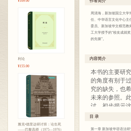
¥109.00
作者简介
周清海，新加坡国立大学
任、中华语言文化中心主
委员、新加坡华文模范教
工大学授予的“校友成就奖
的先驱”。
内容简介
利论
¥155.00
本书的主要研
的角度有别于
究的缺失，也
未来的参照。
讨，初步揭示
目 录
雅克•德里达研讨班：论生死
第一章 新加坡华语语法研
——巴黎高师（1975—1976）