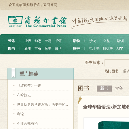
欢迎光临商务印书馆，
返回首页
资讯
︱
业界
动态
专题
书评
活动
︱
沙龙
公益
培训
图书
︱
新书
常备
丛书
辑刊
数字
︱
电子书
数据库
APP
图书搜索：
热门图书：
辞
《红楼梦》十讲
图书
新书
常备
布哈拉史
世界历史哲学讲演录：历史中的...
全球华语语法•新加坡
利论
企业合规总论