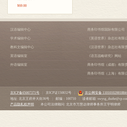
第三节 从南北方言重叠
¥69.00
第四节 谈新加坡华语重
第五章 新加坡华语的介
第一节 引言
第二节 新加坡华语的空
汉语编辑中心
商务印书馆国际有限公司
第三节 新加坡华语的非
学术编辑中心
《英语世界》杂志社有限
第四节 从南北方言介词
第五节 “跟､和､同”在
教科文编辑中心
《汉语世界》杂志社有限
第六章 新加坡华语中的新
英语编辑室
《语言战略研究》网站
第一节 引言
第二节 新加坡华语的连
外语编辑室
商务印书馆（成都）有限
第三节 新加坡华语的“等
商务印书馆（上海）有限
第四节 结语
第七章 新加坡华语语气
第一节 引言
京ICP备05007371号
|
京ICP证150832号
|
京公网安备 1101010200188
第二节 新加坡华语句末
地址: 北京王府井大街36号
|
邮编：100710
|
读者邮箱: swysg_duzhe@cp.co
第三节 结语
产品隐私权声明
本公司法律顾问: 北京市万慧达律师事务所王宇明律师
第八章 新加坡华语语气词“
第一节 引言
第二节 从对话的立场定位角
第三节 寻找“hor”的由来