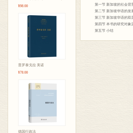
第一节 新加坡的社会背
¥98.00
第二节 新加坡华语的发
第三节 新加坡华语的双
第四节 本书的研究对象
第五节 小结
第二章 新加坡华语语法
第一节 引言
第二节 词法研究
第三节 词类研究
第四节 词组研究
普罗泰戈拉 美诺
第五节 小句研究
¥78.00
第六节 复句研究
第七节 总结
第三章 文献评论与本书
第一节 文献评论
第二节 本书的研究取向
第三节 小结
第四章 新加坡华语的重
第一节 引言
第二节 新加坡华语里的
德国行政法