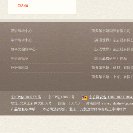
¥85.00
汉语编辑中心
商务印书馆国际有限公司
学术编辑中心
《英语世界》杂志社有限
教科文编辑中心
《汉语世界》杂志社有限
英语编辑室
《语言战略研究》网站
外语编辑室
商务印书馆（成都）有限
商务印书馆（上海）有限
京ICP备05007371号
|
京ICP证150832号
|
京公网安备 1101010200188
地址: 北京王府井大街36号
|
邮编：100710
|
读者邮箱: swysg_duzhe@cp.co
产品隐私权声明
本公司法律顾问: 北京市万慧达律师事务所王宇明律师