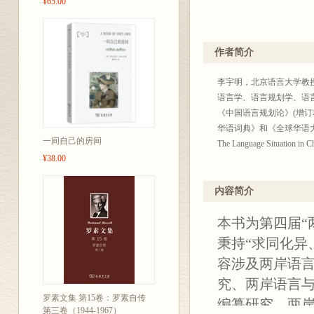
¥65.00
作者简介
李宇明，北京语言大学教
语言学、语言规划学、语
《中国语言规划论》(增订本)、
华语词典》和《全球华语
一间自己的房间
The Language Situa
¥38.00
内容简介
本书为第四届“
秉持“求同化异
容涉及两岸语
究、两岸语言
罗素文集 第15卷：罗素自传
编纂研究、两
第三卷（1944-1967）