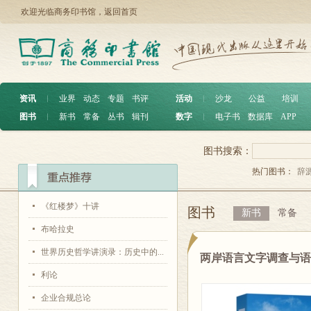
欢迎光临商务印书馆，
返回首页
资讯
︱
业界
动态
专题
书评
活动
︱
沙龙
公益
培训
图书
︱
新书
常备
丛书
辑刊
数字
︱
电子书
数据库
APP
图书搜索：
热门图书：
辞
《红楼梦》十讲
图书
新书
常备
布哈拉史
世界历史哲学讲演录：历史中的...
两岸语言文字调查与
利论
企业合规总论