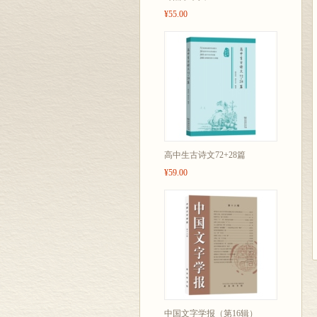
¥55.00
高中生古诗文72+28篇
¥59.00
中国文字学报（第16辑）