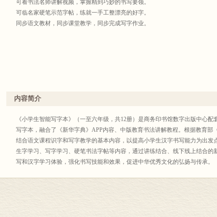
可看书法名师讲解视频，掌握精到巧妙的书写要领。
可临名家硬笔示范字帖，练就一手工整漂亮的好字。
同步语文教材，同步课堂教学，同步完成写字作业。
内容简介
《小学生智能写字本》（一至六年级，共12册）是商务印书馆数字出版中心配
写字本，融合了《新华字典》APP内容、中版教育书法讲解教程。根据教育部
结合语文课程识字和写字教学的基本内容，以提高小学生汉字书写能力为出发
生字学习、写字学习、硬笔书法字帖等内容，通过讲练结合、线下线上结合的
写和汉字学习体验，强化书写技能和效果，促进中华优秀文化的弘扬与传承。