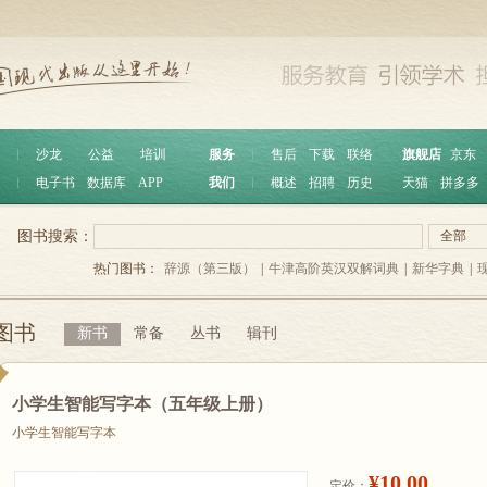
︱
沙龙
公益
培训
服务
︱
售后
下载
联络
旗舰店
京东
︱
电子书
数据库
APP
我们
︱
概述
招聘
历史
天猫
拼多多
图书搜索：
全部
热门图书：
辞源（第三版）
|
牛津高阶英汉双解词典
|
新华字典
|
图书
新书
常备
丛书
辑刊
小学生智能写字本（五年级上册）
小学生智能写字本
¥10.00
定价：