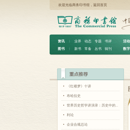
欢迎光临商务印书馆，
返回首页
资讯
︱
业界
动态
专题
书评
活动
图书
︱
新书
常备
丛书
辑刊
数字
《红楼梦》十讲
布哈拉史
世界历史哲学讲演录：历史中的...
利论
企业合规总论