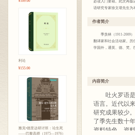
¥109.00
必读入门要籍。此次再版
语研究专家徐文堪先生为
作者简介
季羡林（1911-200
翻译家和社会活动家。历
学国外，通英、德、梵、
利论
¥155.00
内容简介
吐火罗语是我
语言。近代以
研究成果较少
了季先生数十
雅克•德里达研讨班：论生死
资料特色、资
——巴黎高师（1975—1976）