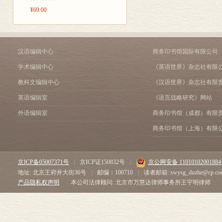
（一）确定残卷的内容，特别是一
¥69.00
（二）利用回鹘语《弥勒会见记
（三）积累吐火罗语法形式 ....
（四）吐火罗语两个方言之间的关
（五）吐火罗语同其他语言的关系 
汉语编辑中心
商务印书馆国际有限公司
（六）命名问题 ...... 131
学术编辑中心
《英语世界》杂志社有限
（七）吐火罗语第三种方言 — 跋
跋 ...... 133
教科文编辑中心
《汉语世界》杂志社有限
附 录 ...... 135
英语编辑室
《语言战略研究》网站
谈新疆博物馆藏吐火罗文 A《弥
外语编辑室
商务印书馆（成都）有限
吐火罗语 A（焉耆语）《弥勒会
吐火罗文 A 中的三十二相 ....
商务印书馆（上海）有限
吐火罗文 A（焉耆文）
之关系 ...... 261
吐火罗文和回鹘文本《弥勒会见记
京ICP备05007371号
|
京ICP证150832号
|
京公网安备 1101010200188
索 引 ...... 279
地址: 北京王府井大街36号
|
邮编：100710
|
读者邮箱: swysg_duzhe@cp.co
产品隐私权声明
本公司法律顾问: 北京市万慧达律师事务所王宇明律师