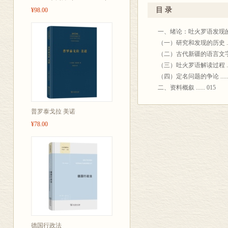
吐火罗语A《
目 录
¥98.00
必读的入门要
一、绪论：吐火罗语发现的经过 .
（一）研究和发现的历史 .....
（二）古代新疆的语言文字 ....
（三）吐火罗语解读过程 .....
（四）定名问题的争论 ......
二、资料概叙 ...... 015
（一）狭义的资料—新疆出土残卷 
（二）广义的资料—书目 .....
普罗泰戈拉 美诺
（三）广义的资料—汉文资料 ..
¥78.00
三、资料特色 ...... 061
（一）佛典 ...... 061
（二）手抄本 ...... 062
（三） pothī ...... 062
（四）没有印刷品 ...... 063
（五）字母 ...... 063
（六）粗刻和碑铭 ...... 067
（七）护照 ...... 067四、资料价
五、研究要点 确定要点的原则 .
德国行政法