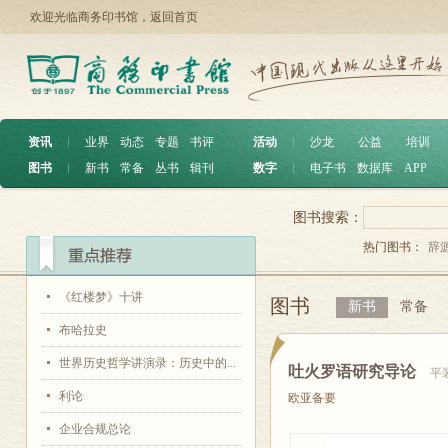
欢迎光临商务印书馆，
返回首页
资讯
︱
业界
动态
专题
书评
活动
︱
沙龙
公益
培训
图书
︱
新书
常备
丛书
辑刊
数字
︱
电子书
数据库
APP
图书搜索：
热门图书：
辞
《红楼梦》十讲
图书
新书
常备
布哈拉史
世界历史哲学讲演录：历史中的...
吐火罗语研究导论
平
利论
欧亚备要
企业合规总论