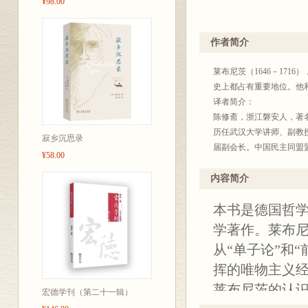
¥98.00
作者简介
莱布尼茨（1646－17
史上都占有重要地位。他
译者简介：
陈修斋，浙江磐安人，著
历任武汉大学讲师、副教
寂乡沉思录
届副会长。中国民主同盟
¥58.00
《欧洲哲学史稿》《欧洲
内容简介
本书是德国哲学家
学著作。莱布
从“单子论”和
挥的唯物主义
莱布尼茨的认识
宏德学刊（第二十一辑）