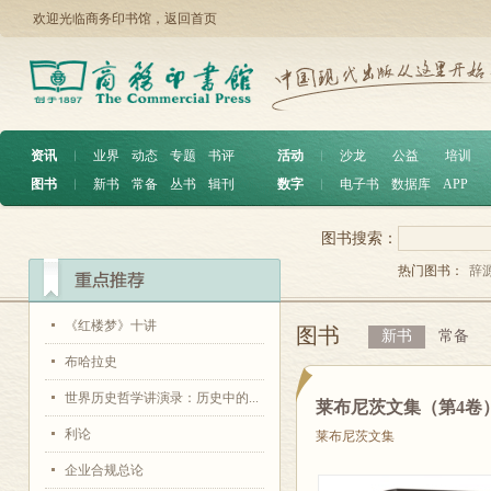
欢迎光临商务印书馆，
返回首页
资讯
︱
业界
动态
专题
书评
活动
︱
沙龙
公益
培训
图书
︱
新书
常备
丛书
辑刊
数字
︱
电子书
数据库
APP
图书搜索：
热门图书：
辞
《红楼梦》十讲
图书
新书
常备
布哈拉史
世界历史哲学讲演录：历史中的...
莱布尼茨文集（第4卷
利论
莱布尼茨文集
企业合规总论