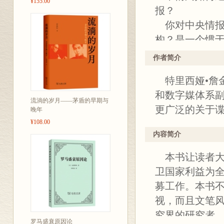
¥155.00
报？
你对中央情报
构？是一个惯
国的国家利益
作者简介
着近年来中央
特里西娅•詹金斯
在大众媒体中
和数字媒体系
知道中央情报局
流淌的岁月——茅盾的早期与
更广泛的关于
晚年
世纪90年代中
¥108.00
中情局如何以
内容简介
中情局在外国
本书让读者大
卫国家利益为
募工作。本书
视，而且文笔
究界的研究者
罗马盛衰原因论