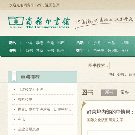
欢迎光临商务印书馆，
返回首页
资讯
︱
业界
动态
专题
书评
活动
︱
沙龙
公益
培训
图书
︱
新书
常备
丛书
辑刊
数字
︱
电子书
数据库
APP
图书搜索：
热门图书：
辞
《红楼梦》十讲
图书
新书
常备
布哈拉史
世界历史哲学讲演录：历史中的...
好莱坞内部的中情局
利论
国际文化版图研究文库
企业合规总论