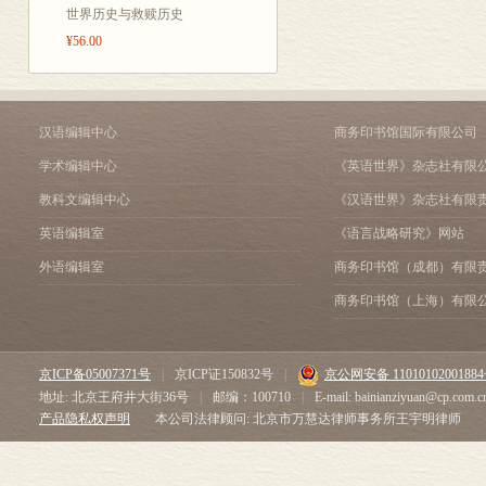
世界历史与救赎历史
¥56.00
汉语编辑中心
商务印书馆国际有限公司
学术编辑中心
《英语世界》杂志社有限
教科文编辑中心
《汉语世界》杂志社有限
英语编辑室
《语言战略研究》网站
外语编辑室
商务印书馆（成都）有限
商务印书馆（上海）有限
京ICP备05007371号
|
京ICP证150832号
|
京公网安备 1101010200188
地址: 北京王府井大街36号
|
邮编：100710
|
E-mail: bainianziyuan@cp.com.c
产品隐私权声明
本公司法律顾问: 北京市万慧达律师事务所王宇明律师