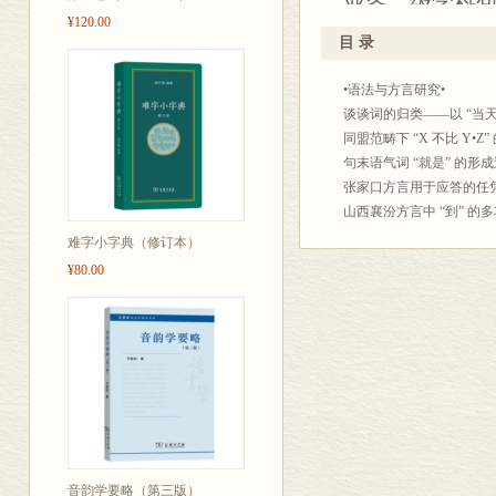
业各二级学科
¥120.00
学、比较文学
目 录
•语法与方言研究•
谈谈词的归类——以 “当天” 
同盟范畴下 “X 不比 Y•
句末语气词 “就是” 的形成
张家口方言用于应答的任凭义构
山西襄汾方言中 “到” 的
•国际中文教育研究•
难字小字典（修订本）
翟理斯《华英字典》的 “大
¥80.00
复合动词可逆句的句法分析
《博雅汉语•高级飞翔篇》
•古代诗文研究•
接受视野中的徐陵异代书写
北魏高允诗文系年考 /孙
永明声病说溯源与汉魏诗律
苏轼诗文中的 “俯仰” 书
元代科举右榜取士与蒙古、
平韵之兴: 明清上下平韵
音韵学要略（第三版）