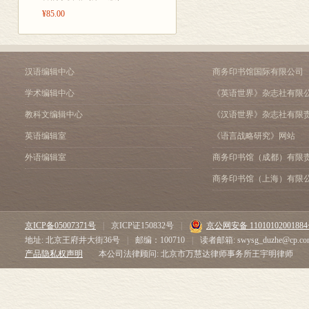
•新诗研究•
¥85.00
论何向阳诗歌的时间诗学 
通灵的词语, 或吉狄马加诗
视差之见中的地方话语装置
文化策略与诗学实践——论 
汉语编辑中心
商务印书馆国际有限公司
“刊授学院”: 交流、培育与
学术编辑中心
《英语世界》杂志社有限
从炮声中的弦歌到时代赞歌
•中西比较诗学研究•
教科文编辑中心
《汉语世界》杂志社有限
“Style”与“文”“气”“
英语编辑室
《语言战略研究》网站
“姿态”与“中断”: 本雅明
巴迪欧、 事件哲学与中国
外语编辑室
商务印书馆（成都）有限
中国心理学美学的人文主义
商务印书馆（上海）有限
•德语文学研究•
瞬间启迪与一日颂歌——试
恢复失落的相似性——从本
京ICP备05007371号
|
京ICP证150832号
|
京公网安备 1101010200188
论卡夫卡《一份为某科学院
地址: 北京王府井大街36号
|
邮编：100710
|
读者邮箱: swysg_duzhe@cp.co
•文献学研究•
产品隐私权声明
本公司法律顾问: 北京市万慧达律师事务所王宇明律师
基于《文心雕龙》文论思想
敦煌文献通假字例释 /张
《诗经•豳风•七月》 “肃霜”
•书评与会议综述•