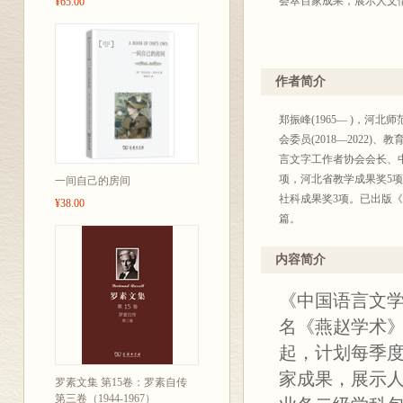
荟萃百家成果，展示人文
¥65.00
作者简介
郑振峰(1965— )，
会委员(2018—202
言文字工作者协会会长、
项，河北省教学成果奖5
一间自己的房间
社科成果奖3项。已出版《
¥38.00
篇。
内容简介
《中国语言文学
名《燕赵学术》
起，计划每季
家成果，展示
罗素文集 第15卷：罗素自传
第三卷（1944-1967）