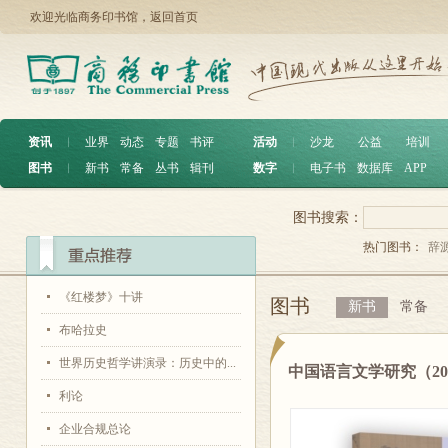
欢迎光临商务印书馆，
返回首页
资讯
︱
业界
动态
专题
书评
活动
︱
沙龙
公益
培训
图书
︱
新书
常备
丛书
辑刊
数字
︱
电子书
数据库
APP
图书搜索：
热门图书：
辞
《红楼梦》十讲
图书
新书
常备
布哈拉史
世界历史哲学讲演录：历史中的...
中国语言文学研究（20
利论
企业合规总论