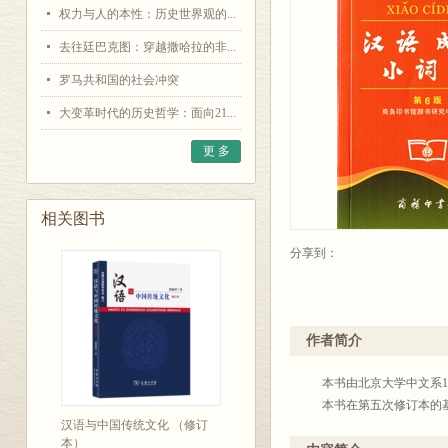
权力与人的本性：历史世界观的...
去往廷巴克图：穿越撒哈拉的非...
罗马共和国的社会冲突
大变革时代的历史哲学：面向21...
更 多
相关图书
分享到：
作者简介
本书由北京大学中文系1
本书在第五次修订本的基
汉语与中国传统文化 （修订
本）