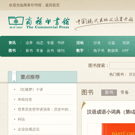
欢迎光临商务印书馆，
返回首页
资讯
︱
业界
动态
专题
书评
活动
︱
沙龙
公益
培训
图书
︱
新书
常备
丛书
辑刊
数字
︱
电子书
数据库
APP
图书搜索：
热门图书：
辞
《红楼梦》十讲
图书
新书
常备
布哈拉史
世界历史哲学讲演录：历史中的...
汉语成语小词典（第6
利论
企业合规总论