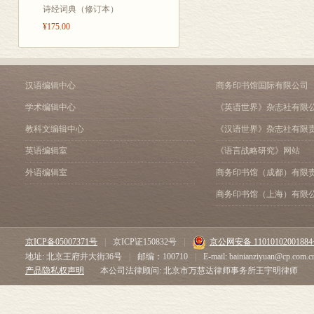
诗经词典（修订本）
¥175.00
汉语编辑中心
商务印书馆国际有限公司
学术编辑中心
《英语世界》杂志社有限
教科文编辑中心
《汉语世界》杂志社有限
英语编辑室
《语言战略研究》网站
外语编辑室
商务印书馆（成都）有限
商务印书馆（上海）有限
京ICP备05007371号
|
京ICP证150832号
|
京公网安备 1101010200188
地址: 北京王府井大街36号
|
邮编：100710
|
E-mail: bainianziyuan@cp.com.c
产品隐私权声明
本公司法律顾问: 北京市万慧达律师事务所王宇明律师