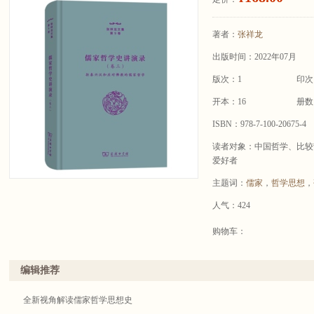
著者：
张祥龙
出版时间：2022年07月
版次：1
印次
开本：16
册数
ISBN：978-7-100-20675-4
读者对象：中国哲学、比较
爱好者
主题词：
儒家
，
哲学思想
，
人气：424
购物车：
编辑推荐
全新视角解读儒家哲学思想史