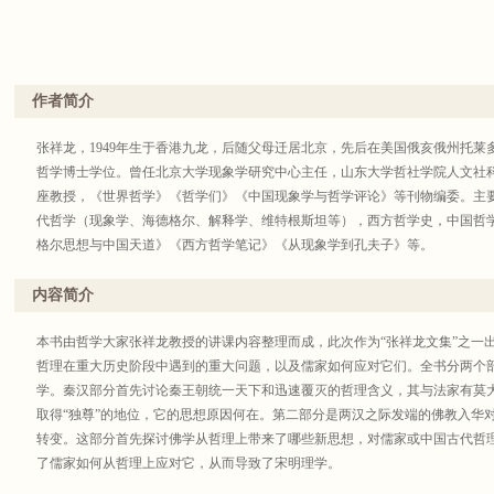
作者简介
张祥龙，1949年生于香港九龙，后随父母迁居北京，先后在美国俄亥俄州托
哲学博士学位。曾任北京大学现象学研究中心主任，山东大学哲社学院人文社
座教授，《世界哲学》《哲学们》《中国现象学与哲学评论》等刊物编委。主
代哲学（现象学、海德格尔、解释学、维特根斯坦等），西方哲学史，中国哲
格尔思想与中国天道》《西方哲学笔记》《从现象学到孔夫子》等。
内容简介
本书由哲学大家张祥龙教授的讲课内容整理而成，此次作为“张祥龙文集”之一
哲理在重大历史阶段中遇到的重大问题，以及儒家如何应对它们。全书分两个
学。秦汉部分首先讨论秦王朝统一天下和迅速覆灭的哲理含义，其与法家有莫
取得“独尊”的地位，它的思想原因何在。第二部分是两汉之际发端的佛教入华
转变。这部分首先探讨佛学从哲理上带来了哪些新思想，对儒家或中国古代哲
了儒家如何从哲理上应对它，从而导致了宋明理学。