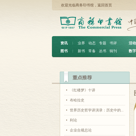
欢迎光临商务印书馆，
返回首页
资讯
︱
业界
动态
专题
书评
活动
图书
︱
新书
常备
丛书
辑刊
数字
《红楼梦》十讲
布哈拉史
世界历史哲学讲演录：历史中的...
利论
企业合规总论