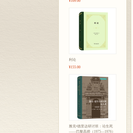
¥109.00
利论
¥155.00
雅克•德里达研讨班：论生死
——巴黎高师（1975—1976）