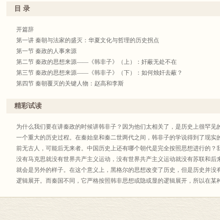
目 录
开篇辞
第一讲 秦朝与法家的盛灭：华夏文化与哲理的历史拐点
第一节 秦政的人事来源
第二节 秦政的思想来源——《韩非子》（上）：奸蔽无处不在
第三节 秦政的思想来源——《韩非子》（下）：如何烛奸去蔽？
第四节 秦朝覆灭的关键人物：赵高和李斯
第二讲 秦灭汉兴的哲理效应
第一节 秦之兴旺与士人之绝望
精彩试读
第二节 “秦灭”造就的千古良机：反秦乃汉文化与哲理之源
第三节 秦的灭亡带走了哪些哲理的成功机会？
为什么我们要在讲秦政的时候讲韩非子？因为他们太相关了，是历史上很罕见
第四节 反秦兴汉成就了什么哲理与政治？
一个重大的历史过程。在秦始皇和秦二世两代之间，韩非子的学说得到了现实
第三讲 董仲舒的哲理与儒家历史主导的形成（一）：过秦、天人相与、元时
前无古人，可能后无来者。中国历史上还有哪个朝代是完全按照思想进行的？
第一节 “过秦”的含义何在？
没有马克思就没有世界共产主义运动，没有世界共产主义运动就没有苏联和后来
第二节 董仲舒的举贤良对策（一）：天人相与之际
就会是另外的样子。在这个意义上，黑格尔的思想改变了历史，但是历史并没
第三节 董仲舒的举贤良对策（二）：元深天端之时义
逻辑展开。而秦国不同，它严格按照韩非思想或隐或显的逻辑展开，所以在某
第四节 受命改制：如何理解“应天化”中的“不变”？
的现实，通过秦政的兴灭造成了中国历史的拐点。因此，我们总结韩非思想，
第五节 改制中的元更化：如何“犯上”而又“不作乱”？
是哲学家的骄傲。
第四讲 董仲舒的哲理与儒家历史主导的形成（二）：三统与一统、天人感应
我们看韩非哲学的特点：