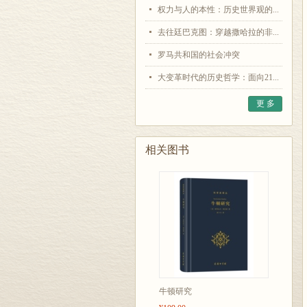
权力与人的本性：历史世界观的...
去往廷巴克图：穿越撒哈拉的非...
罗马共和国的社会冲突
大变革时代的历史哲学：面向21...
更 多
相关图书
牛顿研究