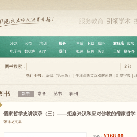
︱
沙龙
公益
培训
服务
︱
售后
下载
联络
旗舰店
京东
︱
电子书
数据库
APP
我们
︱
概述
招聘
历史
天猫
拼多多
图书搜索：
全部
热门图书：
辞源（第三版）
|
牛津高阶英汉双解词典
|
新华字典
|
图书
新书
常备
丛书
辑刊
儒家哲学史讲演录（三）——拒秦兴汉和应对佛教的儒家哲学
张祥龙文集
¥168.00
定价：