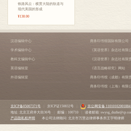
铁路风云：横贯大陆的轨道与
<STRONG>第
现代美国的形成
关于中美关系史和美国史
¥138.00
论美国与西方资产阶级新
中美人民之间的早期交往
美国在东亚的全球战略与
世界风云变幻中的政治选
汉语编辑中心
商务印书馆国际有限公司
编后记
学术编辑中心
《英语世界》杂志社有限
教科文编辑中心
《汉语世界》杂志社有限
英语编辑室
《语言战略研究》网站
外语编辑室
商务印书馆（成都）有限
商务印书馆（上海）有限
京ICP备05007371号
|
京ICP证150832号
|
京公网安备 1101010200188
地址: 北京王府井大街36号
|
邮编：100710
|
读者邮箱: swysg_duzhe@cp.co
产品隐私权声明
本公司法律顾问: 北京市万慧达律师事务所王宇明律师