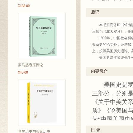
¥188.00
后记
本书系商务印书馆出版的
三卷为《北大岁月》，第
1997年，中国社会科
关系史的论文外，还增加
上，按照美国历史通论、
美国史是罗荣渠先生一生
究》发表了其研究美国早
罗马盛衰原因论
大学学报》1962年第4期
内容简介
¥46.00
突起的成名作和代表作。
美国史是罗先
改革开放之后，罗先生登
和美国史研究的一些问题
三部分，分别
国也需要加深了解美国”
《关于中美关
说：美国历史上值得我们
质》《论美国
本主义制度的，因而在美
西。“资产阶级历史学家
为“中国美国史
避，应该遵循经典作家的
了美国崛起的
中美关系尚属解冻之初，
目 录
世界历史与救赎历史