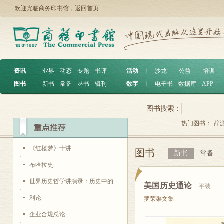
欢迎光临商务印书馆，
返回首页
资讯
︱
业界
动态
专题
书评
活动
︱
沙龙
公益
培训
图书
︱
新书
常备
丛书
辑刊
数字
︱
电子书
数据库
APP
图书搜索：
热门图书：
辞
《红楼梦》十讲
图书
新书
常备
布哈拉史
世界历史哲学讲演录：历史中的...
美国历史通论
平装
利论
罗荣渠文集
企业合规总论