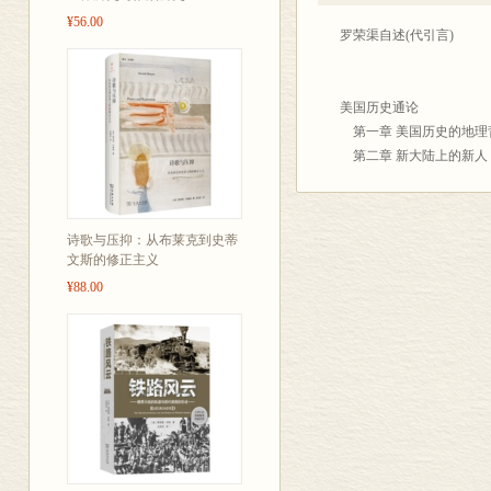
为“中国美国史研究界的思
¥56.00
此后，罗先生尽管专心致
罗荣渠自述(代引言)
撰写和发表的《论美国革命
的状况和动向》(1982
<STRONG>第
政策(1991年)、《世
美国历史通论
生在美国史、中美关系史
第一章 美国历史的地理
还在1982年，罗先生
第二章 新大陆上的新人
程体系、开阔的视野、活
第三章 新文明在北美的
基础，开始撰写《美国的
第四章 美洲大陆上的第
生留下了一份完备的手稿
第五章 美国的立国之道
诗歌与压抑：从布莱克到史蒂
第六章 现代化的两条道
文斯的修正主义
第七章 大陆扩张、西进
¥88.00
第八章 不同经济体制的
第九章 联邦的分裂与统
第十章 农业革命与美
<STRONG> 第二
</STRONG>门罗主
查尔斯•比尔德及其史学著
对美国历史