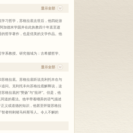
显示全部
拉底学习哲学，苏格拉底去世后，他四处游
的阿加德米学园并在此执教四十年直至逝
秀的哲学著作，也是优美的文学作品。他
。
哲学系教授。研究领域为：古希腊哲学、
：第欧根尼•拉尔修《名哲言行录》
•纳托尔普《柏拉图的理念学说：理念论导
显示全部
和苏格拉底。苏格拉底听说克利托丰在与
丰追问。克利托丰向苏格拉底解释说，这
格拉底的“赞扬”与“批评”。但是，他
其同道的看法。他半带着嘲弄的语气描述
于正义或道德的知识，他甚至怀疑苏格拉
于智者特剌绪马科斯等人。令人不解的
拉底的“沉默”就成为了所谓的“《克利
从内容上来看，《理想国》第一卷就是这