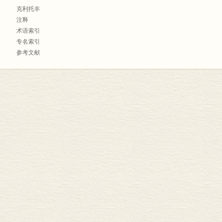
克利托丰
注释
术语索引
专名索引
参考文献