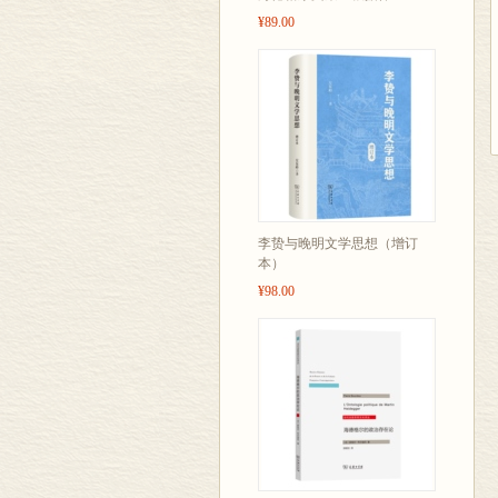
¥89.00
李贽与晚明文学思想（增订
本）
¥98.00