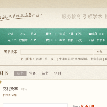
︱
沙龙
公益
培训
服务
︱
售后
下载
联络
旗舰店
京东
︱
电子书
数据库
APP
我们
︱
概述
招聘
历史
天猫
拼多多
图书搜索：
全部
热门图书：
辞源（第三版）
|
牛津高阶英汉双解词典
|
新华字典
|
图书
新书
常备
丛书
辑刊
克利托丰
精装
柏拉图全集
¥56.00
定价：