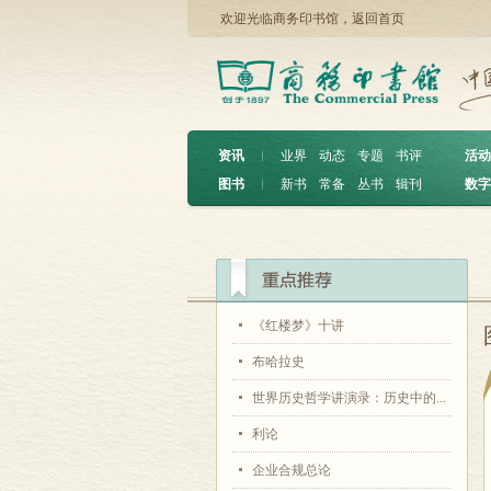
欢迎光临商务印书馆，
返回首页
资讯
︱
业界
动态
专题
书评
活动
图书
︱
新书
常备
丛书
辑刊
数字
《红楼梦》十讲
布哈拉史
世界历史哲学讲演录：历史中的...
利论
企业合规总论