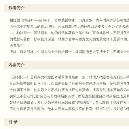
作者简介
柏拉图（约前427—前347），古希腊哲学家，出身贵族，青年时期师从苏格
历并试图实现自己的政治理想。公元前387年，柏拉图回到雅典，创办了著名
世。柏拉图一生著述颇丰，他的对话体著作文笔生动、富有戏剧性，不仅是优
的思想与著作，影响极其深远，对西方哲学与西方文化的发展发挥了重要作用
译者简介：
溥林，原名熊林，中国人民大学哲学博士，德国海德堡大学博士后，四川大学
中世纪神学与现代德国哲学。兼通德语、古希腊语、拉丁语等多种语言，翻译有
（与徐开来合译）；布伦塔诺《根据亚里士多德论“是者”的多重含义》；保罗
内容简介
论》；海德格尔《柏拉图的<智者>》、《是与时》等。
《克利托丰》是现存的柏拉图对话录中最短的一篇，对话人物是智者克利托丰
吕西阿斯交谈时批评了他，而高度赞扬了他的对手特剌绪马科斯，便找克利托
个传闻不准确，他实际上对苏格拉底有批评也有赞扬，接着克利托丰开始表达对苏
实际上不是在“复述”自己与吕西阿斯的谈话，而是直接描述自己对苏格拉底及
苏格拉底的形象，并且认为苏格拉底只懂得“道德规劝”，自己却很可能没有关
底的道德教育是失败的，他本人没有从苏格拉底的教育中获得知识，只好求助
是，在整篇对话的最后，苏格拉底面对克利托丰的攻击没有做出任何回应。苏格
托丰》之谜”。 古代学者忒拉绪洛斯把《克利托丰》作为《理想国》的序幕，
目 录
篇对话主题的重申，二至十卷则在充分展开的论辩中回应了克利托丰的批评。