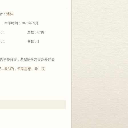
者：
溥林
本印时间：2023年09月
：1
页数：67页
：1
卷数：1
哲学爱好者，希腊语学习者及爱好者
7—前347)
，
哲学思想
，
希、汉