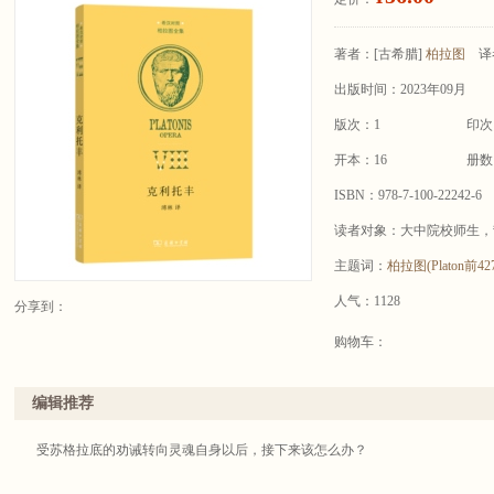
著者：
[古希腊]
柏拉图
译
出版时间：2023年09月
版次：1
印次
开本：16
册数
ISBN：978-7-100-22242-6
读者对象：大中院校师生，
主题词：
柏拉图(Platon前42
人气：1128
分享到：
购物车：
编辑推荐
受苏格拉底的劝诫转向灵魂自身以后，接下来该怎么办？