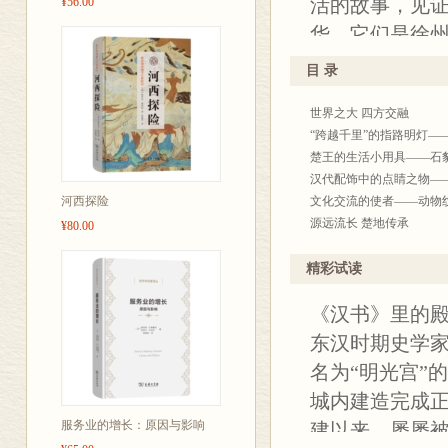
活的故事，见
¥56.00
携带、随时阅
华，它们是徐
的时候，拿上
本书中，编写
的故事吧！
目 录
题，进行深入
世界之大 四方交融
具有代表性的文
“跨越千里”的指路明灯—
文物知识点连接
楚王的生活小用具——石
元的“面”。讲
汉代配饰中的点睛之物—
河西探险
文化交流的使者——动物
域交流等，你
源远流长 楚地传承
¥80.00
历史的故事，
古人撸串也疯狂——铜烤
具有情感美学的饮酒器—
精彩试读
礼乐文明的小器物——错
《汉书》里的
盛世乐舞团——陶绕襟衣
汉代艺术 重生之梦
东汉时期史学
备受瞩目的中国玉棺——
名为“明光宫”
汉代楚王的“身份证”——“
城内建造完成
神秘楚王的永生幻术——
重生与高洁的象征——玉
服务业的增长：原因与影响
建以来，屡屡
徐州藩王 汉代珍宝