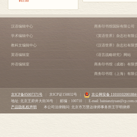
¥65.00
皇帝刘邦在秦
昂首挺胸的“S”形神兽—
北郊）后方，
大汉文明的经济血液——
君子文化听玉声——组玉
建造了这座明
漆与陶的邂逅——彩绘漆
汉语编辑中心
商务印书馆国际有限公司
安置在宫内，
徐州重地 兵家必争
学术编辑中心
《英语世界》杂志社有限
说，曾经有一
兵器上的美学——西汉错
教科文编辑中心
《汉语世界》杂志社有限
军事美学的发明——韘形
位的汉成帝刘
西汉楚王的珍藏——铁甲
英语编辑室
《语言战略研究》网站
《汉书·王莽传
有“出厂证明”的兵器——“
外语编辑室
商务印书馆（成都）有限
立新朝，将明
参考文献
后记
关于这座汉代
商务印书馆（上海）有限
无法看到它真
着，描摹出那
京ICP备05007371号
|
京ICP证150832号
|
京公网安备 1101010200188
的徐州发掘出
地址: 北京王府井大街36号
|
邮编：100710
|
E-mail: bainianziyuan@cp.com.c
产品隐私权声明
本公司法律顾问: 北京市万慧达律师事务所王宇明律师
徐州出土的“照
如果不告诉你
徐州博物馆里
的小锥子，还