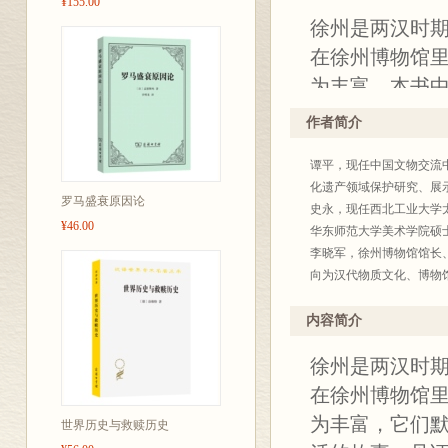
¥155.00
徐州是两汉时
在徐州博物馆
为丰富。本书
为五个主题，进
作者简介
通过了解文物背
谭平，现任中国文物交流
又具有相通性的
化遗产领域保护研究、展
活、艺术美学
罗马盛衰原因论
史永，现任西北工业大学
¥46.00
物，循着历史
华东师范大学美术学院硕
李晓军，徐州博物馆馆长
和融合。
向为汉代物质文化、博物
本书附有百余
心设计和调整
内容简介
楚地观测到文
徐州是两汉时
博物馆的相关
在徐州博物馆
本书采用锁线
为丰富，它们
世界历史与救赎历史
耐读，不易散