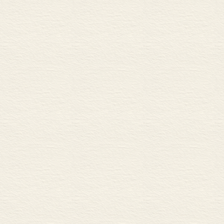
方有三个如同
这是一件汉代
火的使用，给
野兽，结束了
开始有意识地
并逐渐制造出
若想要点燃这
燃料。汉代的
作而成的软质
灯芯。而燃料
也有从兰香、
互配套、密不
有的学者认为
博物馆收藏的
尖的锥子，就