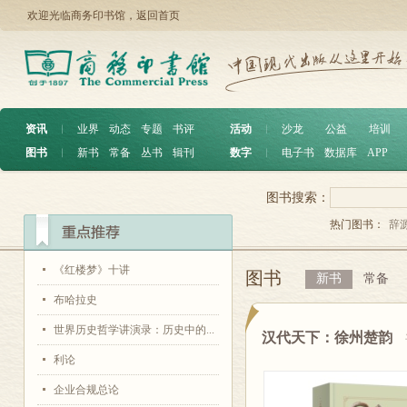
欢迎光临商务印书馆，
返回首页
资讯
︱
业界
动态
专题
书评
活动
︱
沙龙
公益
培训
图书
︱
新书
常备
丛书
辑刊
数字
︱
电子书
数据库
APP
图书搜索：
热门图书：
辞
《红楼梦》十讲
图书
新书
常备
布哈拉史
世界历史哲学讲演录：历史中的...
汉代天下：徐州楚韵
利论
企业合规总论