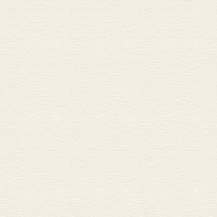
件灯具的时候
烛钎上点燃使
在浅盘内。当
灯芯浸在灯油
吸到顶端，点
配使用这些灯
有燃料、有灯
土的汉代灯具
花齐放。河北
院藏“高科技”
甘肃省博物馆
的汉代灯具画
此时，我们大概
多种灯具照亮
反观徐州博物