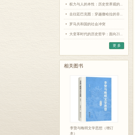
权力与人的本性：历史世界观的...
去往廷巴克图：穿越撒哈拉的非...
罗马共和国的社会冲突
大变革时代的历史哲学：面向21...
更 多
相关图书
李贽与晚明文学思想（增订
本）