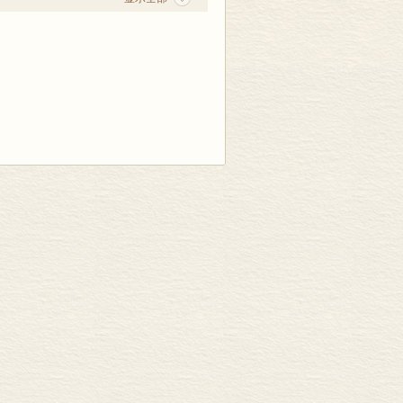
言连接起来进行动态、系统性比较研究。
话、海南崖城军话四地方言为典型代表
律，以及官话方言之间接触变异的条件动
关明代官话基础方音的争论，在方法上对
论创新及借鉴意义。