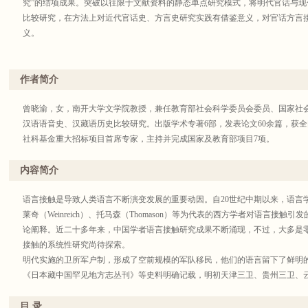
究”的结项成果。突破以往限于文献资料的静态单点研究模式，将明代官话与
比较研究，在方法上对近代官话史、方言史研究实践有借鉴意义，对官话方言
义。
作者简介
曾晓渝，女，南开大学文学院教授，兼任教育部社会科学委员会委员、国家社
汉语语音史、汉藏语历史比较研究。出版学术专著6部，发表论文60余篇，获全
社科基金重大招标项目首席专家，主持并完成国家及教育部项目7项。
内容简介
语言接触是导致人类语言不断演变发展的重要动因。自20世纪中期以来，语言
莱奇（Weinreich）、托马森（Thomason）等为代表的西方学者对语言接
论阐释。近二十多年来，中国学者语言接触研究成果不断涌现，不过，大多是
接触的系统性研究尚待探索。
明代实施的卫所军户制，形成了空前规模的军队移民，他们的语言留下了鲜明
《日本藏中国罕见地方志丛刊》等史料明确记载，明初天津三卫、贵州三卫、
源地均与当时的南京（南直隶，包括今安徽、江苏）有关。至今，天津话、贵
它们周边方言相比都有其“另类”特征。
目 录