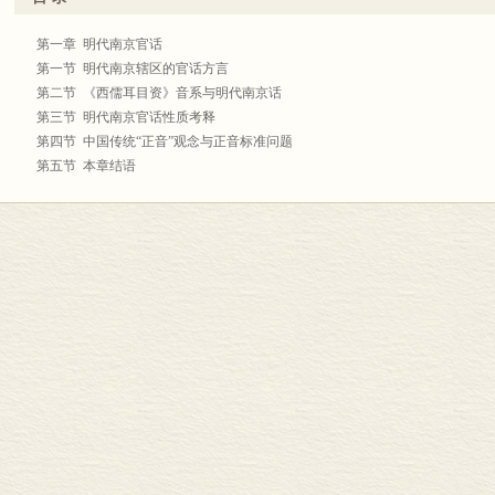
本研究突破以往限于文献资料的静态单点研究模式，将明代官话与现代官话方
着眼于明代南京官话军屯移民后裔语言，以天津话、云南官话、贵州安顺屯堡
第一章 明代南京官话
点，观察发现明代南京官话军屯移民语言600年来在南北不同环境中的演变规
第一节 明代南京辖区的官话方言
因，探索近代官话历史、语言接触研究的创新之路。本研究有助于解决学界有
第二节 《西儒耳目资》音系与明代南京话
近代官话史、方言史研究实践有借鉴意义，对官话方言接触变异的解释也有理
第三节 明代南京官话性质考释
第四节 中国传统“正音”观念与正音标准问题
第五节 本章结语
第二章 天津话的源流
第一节 关于天津话来源的不同观点
第二节 明代天津卫人口来源的历史考察
第三节 从人口的来源构成看天津话的形成
第四节 反映清末天津话的《韵籁》
第五节 从语言特点看天津话的源与流
第六节 本章结语
第三章 云南官话的源流
第一节 引言
第二节 云南汉族移民的历史考察
第三节 现代云南官话特点分析
第四节 云南官话语音特点比较
第五节 云南官话词汇语法特点比较