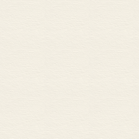
地图一览表
两德统一后，
索引
译后记
经济和社会方面
大成功，反而带
让这一问题在长
升，国际货币
告，让人们明
尔穆特·施密特
增长刺激与汇
1979年第二
赫尔穆特·科尔
发经济发展好
内在结构缺陷
由于人们不断
对下列现象加
支付的快速增