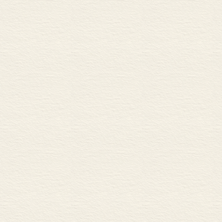
过此类情况：
第七章 分裂与民族统一的恢复
克里斯托弗•克勒斯曼
德意志帝国
时代概览
德意志兰？
生存战略——四国占领区
它在哪里？
“冷战”、德国的分裂与融
1961年建墙：战后德国
我知道那块地
“以接近求转变”和以区别
学术上的德意
两个德国的社会发展道路
政治上的德意
社会结构的变迁/社团、教
实际存在的社会主义的内
旧联邦德国与新联邦德国
德意志的民族
第八章 柏林共和国的开端（1
你们希望建立
康拉德•H.雅奥施
德意志人，这
时代概览
统一带来的矛盾后果
做你们能做的
寻找“正常化”的认同
使自己发展成
在全球化的陷阱中
……
常态化的挑战
一个柏林共和国的展望
在全球化的陷