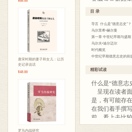
本书导言所指出
¥68.00
德国历史学家
葛君，华东师范大学历史
回溯，必然遭
全面而简洁地
徐璟玮，上海理工大学助
目 录
因如此，书写一
阔的全球史视
导言 什么是“德意志史”？
必须借助一种超
乌尔里希•赫尔曼
新世纪以来，
第一章 中世纪早期与盛期
果之一。
乌尔夫•迪尔迈尔
时代概览
本书的叙述内容
中世纪早期德意志史的前提
唐宋时期的妻子和女儿：让历
国）时期的20
总体状况/政治发展的基本
史记录说话
的角度去讨论
中世纪盛期（10—13世纪
精彩试读
¥48.00
总体状况/从加洛林帝国分
历史事件，但
什么是“德意志
起为中世纪盛期帝制的最
但尽量以让读
第二章 中世纪晚期（13世
呈现在读者面
德意志史读本
乌尔夫•迪尔迈尔
是，有可能存在
时代概览
间为序，书中
在我们着手撰写
中世纪晚期的帝国：总体
果；附有详细
从斯陶芬王朝末期到选举制
前，看上去比较
14世纪中叶后塑造帝国的
说，“德意志史
第三章 从宗教改革到《
罗马内战研究