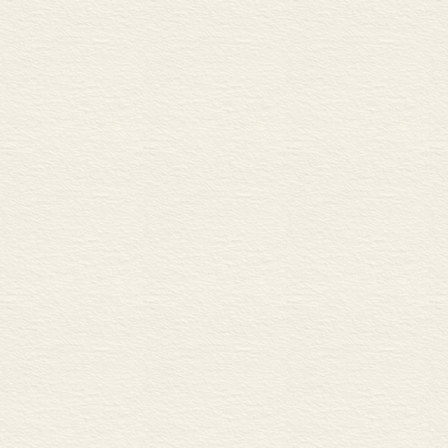
模式得到强化
存下来。尽管
他们只能依靠
格的降低，一
必须向外扩展
至于无法在世
竞争压力的激
致许多稳定的
盟内的霸权地
姆勒-克莱斯勒
也来自德国之
者相机制造等
失，因为这些
看，其质量未必
导致了一种通
劳动力为代价