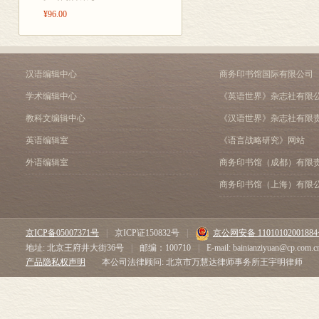
在，是以建构
（15世纪末到1648年）
¥96.00
恩斯特•欣里希斯
——一个族群
时代概览
疆域上的历史
16世纪初的德意志
即他当时把何物
人口、经济、社会/文化、
汉语编辑中心
商务印书馆国际有限公司
构
学术编辑中心
《英语世界》杂志社有限
宗教改革与查理五世的普
一段“德意志”
马丁•路德/查理五世与帝国/
教科文编辑中心
《汉语世界》杂志社有限
行。因为这种“
/宗教改革、帝国与信仰运动：
英语编辑室
《语言战略研究》网站
奥格斯堡与特伦托之后的德
的界限，存在时
三十年战争的前史与历史
外语编辑室
商务印书馆（成都）有限
有共同归属感
第四章 从《威斯特伐利
商务印书馆（上海）有限
内，直至海外
（1648—1814年）
安德烈亚斯•格斯特里希
过去，也不拥
时代概览
的确，自法兰
京ICP备05007371号
|
京ICP证150832号
|
京公网安备 1101010200188
三十年战争结束时的帝国
地址: 北京王府井大街36号
|
邮编：100710
|
E-mail: bainianziyuan@cp.com.c
森人以来，法兰
人口与经济/帝国的政治结
产品隐私权声明
本公司法律顾问: 北京市万慧达律师事务所王宇明律师
崛起/宫廷社会的出现
——这同样体现
在1648—1740年间欧洲
我们或许还不能
在路易十四征战中的帝国
的“德意志”国
继承战/抗击奥斯曼帝国的