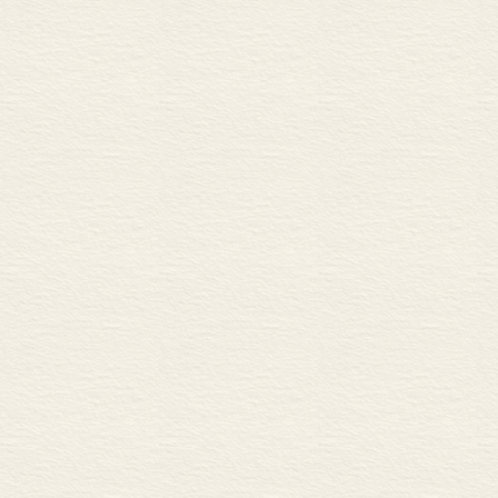
更多是一个从波
转变中的社会：18世纪的
日常生活与科学中的感知变
分。
教会/儿童、青少年与家庭
这个“德意志民
旧帝国的落幕
起来），到18
普鲁士的崛起及德意志双
的改革/旧帝国的终结与欧
这种“帝国”中
第五章 从维也纳会议到
种帝国内，说
（1814—1914年）
的尼德兰人与瑞
于尔根•罗伊勒克
时代概览
诸侯（普鲁士
19世纪前半叶的启程、反
还是帝国归属感
从1848/1849年革命到18
生“德意志人”
帝国：在现代化与故步自
第六章 世界大战时代（191
时，“德意志人
于尔根•罗伊勒克
为他们生活在“
时代概览
过；他们在“文
从第一次世界大战到第一
魏玛共和国：一次“民主实
的，各自以家
“夺权”与纳粹政权的建设：1
勒与歌德以两首闻
第二次世界大战：20世纪