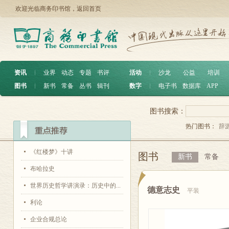
欢迎光临商务印书馆，
返回首页
资讯
︱
业界
动态
专题
书评
活动
︱
沙龙
公益
培训
图书
︱
新书
常备
丛书
辑刊
数字
︱
电子书
数据库
APP
图书搜索：
热门图书：
辞
《红楼梦》十讲
图书
新书
常备
布哈拉史
世界历史哲学讲演录：历史中的...
德意志史
平装
利论
企业合规总论