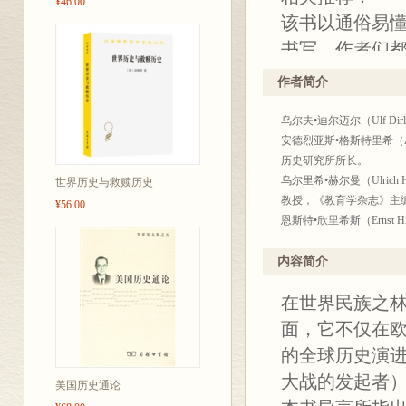
¥46.00
该书以通俗易
书写。作者们
人们对德国历
作者简介
不过其深度自
乌尔夫•迪尔迈尔（Ulf Di
——安德烈亚斯·
安德烈亚斯•格斯特里希（A
书评家
历史研究所所长。
本书首先覆盖
乌尔里希•赫尔曼（Ulri
世界历史与救赎历史
教授，《教育学杂志》主
的相互联系，
¥56.00
恩斯特•欣里希斯（Ernst
还使用了较为
康拉德•H.雅奥施（Konr
的篇章。
克里斯托弗•克勒斯曼（Chr
内容简介
授、当代史研究中心主任
——海因茨·席林
在世界民族之
于尔根•罗伊勒克（Jürge
译者简介：
面，它不仅在欧
什么是“德意志
孟钟捷，华东师范大学历
的全球历史演
1920年<企业代表会法
它如何崛起为
大战的发起者
史》《20世纪德国企业
美国历史通论
又是怎样摇摆
义的失败》《德国天才