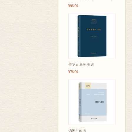
¥98.00
普罗泰戈拉 美诺
¥78.00
德国行政法