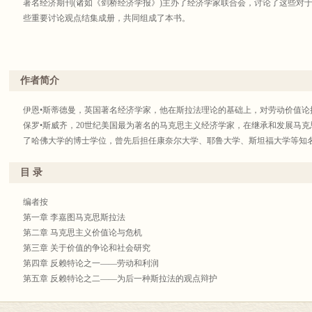
著名经济期刊(诸如《剑桥经济学报》)主办了经济学家联合会，讨论了这些对
些重要讨论观点结集成册，共同组成了本书。
作者简介
伊恩•斯蒂德曼，英国著名经济学家，他在斯拉法理论的基础上，对劳动价值论
保罗•斯威齐，20世纪美国最为著名的马克思主义经济学家，在继承和发展马
了哈佛大学的博士学位，曾先后担任康奈尔大学、耶鲁大学、斯坦福大学等知
目 录
编者按
第一章 李嘉图马克思斯拉法
第二章 马克思主义价值论与危机
第三章 关于价值的争论和社会研究
第四章 反赖特论之一——劳动和利润
第五章 反赖特论之二——为后一种斯拉法的观点辩护
第六章 反思
第七章 联合生产：斯蒂德曼遗留的问题