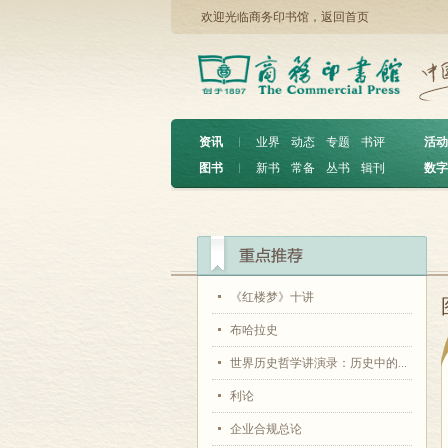
欢迎光临商务印书馆，
返回首页
资讯
︱
业界
动态
专题
书评
活动
图书
︱
新书
常备
丛书
辑刊
数字
《红楼梦》十讲
布哈拉史
世界历史哲学讲演录：历史中的...
利论
企业合规总论