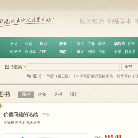
︱
沙龙
公益
培训
服务
︱
售后
下载
联络
旗舰店
京东
︱
电子书
数据库
APP
我们
︱
概述
招聘
历史
天猫
拼多多
图书搜索：
全部
热门图书：
辞源（第三版）
|
牛津高阶英汉双解词典
|
新华字典
|
图书
新书
常备
丛书
辑刊
价值问题的论战
平装
汉译世界学术名著丛书
¥69.00
定价：