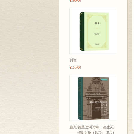
¥109.00
利论
¥155.00
雅克•德里达研讨班：论生死
——巴黎高师（1975—1976）