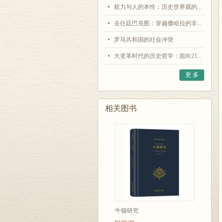
权力与人的本性：历史世界观的...
去往廷巴克图：穿越撒哈拉的非...
罗马共和国的社会冲突
大变革时代的历史哲学：面向21...
更 多
相关图书
牛顿研究