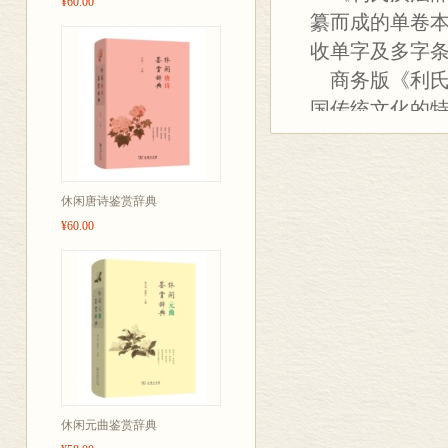
¥60.00
纂而成的单卷
收单字及多字条
商务版《利氏
国传统文化的特
现代汉语的变
文释义精准、
形、读音、义项
休闲唐诗鉴赏辞典
古代的宇宙观
¥60.00
古代历法、青
谓等，每个附
法国数代汉学
文化精髓，可以
五十周年巨献
休闲元曲鉴赏辞典