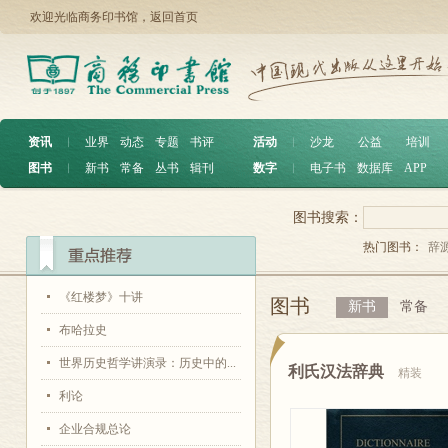
欢迎光临商务印书馆，
返回首页
资讯
︱
业界
动态
专题
书评
活动
︱
沙龙
公益
培训
图书
︱
新书
常备
丛书
辑刊
数字
︱
电子书
数据库
APP
图书搜索：
热门图书：
辞
《红楼梦》十讲
图书
新书
常备
布哈拉史
世界历史哲学讲演录：历史中的...
利氏汉法辞典
精装
利论
企业合规总论