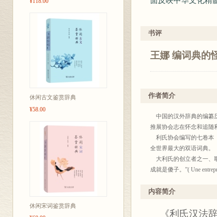
面反映中华文化精
¥118.00
书评
王娜 编词典的
作者简介
休闲古文鉴赏辞典
¥58.00
中国的汉外辞典的编纂历
推展协会志在怀念和追随
利氏协会编写的七卷本《
全世界最大的双语词典。
大利氏的创立者之一、耶稣
成就是傻子。”( Une entreprise qu'i
内容简介
休闲宋词鉴赏辞典
《利氏汉法辞