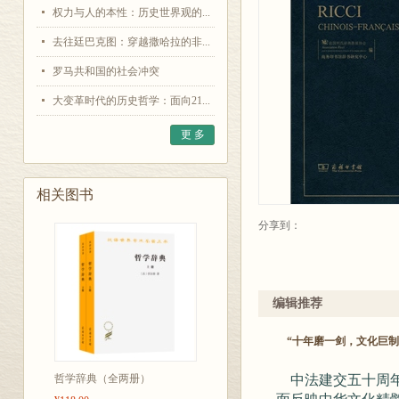
权力与人的本性：历史世界观的...
去往廷巴克图：穿越撒哈拉的非...
罗马共和国的社会冲突
大变革时代的历史哲学：面向21...
更 多
相关图书
分享到：
编辑推荐
“十年磨一剑，文化巨
哲学辞典（全两册）
中法建交五十周