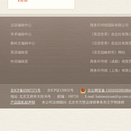
¥58.00
汉语编辑中心
商务印书馆国际有限公司
学术编辑中心
《英语世界》杂志社有限
教科文编辑中心
《汉语世界》杂志社有限
英语编辑室
《语言战略研究》网站
外语编辑室
商务印书馆（成都）有限
商务印书馆（上海）有限
京ICP备05007371号
|
京ICP证150832号
|
京公网安备 1101010200188
地址: 北京王府井大街36号
|
邮编：100710
|
E-mail: bainianziyuan@cp.com.c
产品隐私权声明
本公司法律顾问: 北京市万慧达律师事务所王宇明律师